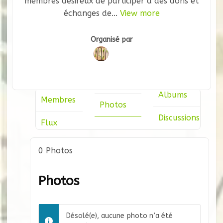
membres désireux de participer à des dons et
échanges de...
View more
Groupe
Organisé par
Organisateurs
Albums
Membres
Photos
Discussions
Flux
0
Photos
Photos
Désolé(e), aucune photo n’a été