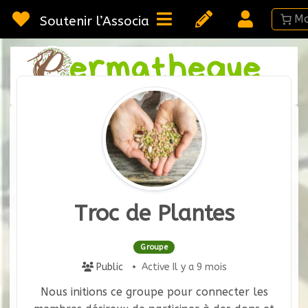
Passer
au
Soutenir l’Association
contenu
Webméd
Per
Ressou
sur la
Permac
Troc de Plantes
Groupe
Public
Active Il y a 9 mois
Nous initions ce groupe pour connecter les