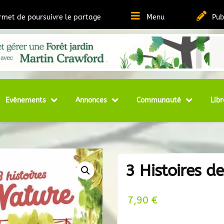
ermet de poursuivre le partage
Menu
Pub
t Ressources sur la Permaculture
matheque
Evènements
Annonces
Communauté
Libr
3 Histoires d
7,90
€