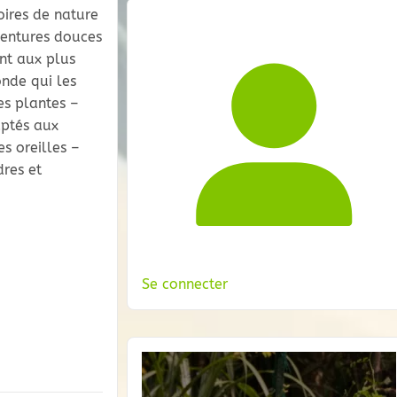
oires de nature
aventures douces
nt aux plus
nde qui les
es plantes –
aptés aux
es oreilles –
dres et
Se connecter