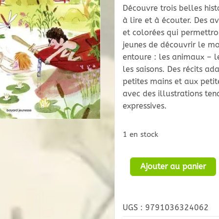
Découvre trois belles hist
à lire et à écouter. Des 
et colorées qui permettro
jeunes de découvrir le mo
entoure : les animaux – l
les saisons. Des récits ad
petites mains et aux petit
avec des illustrations ten
expressives.
1 en stock
quantité
Ajouter au panier
de
3
Histoires
UGS :
9791036324062
de