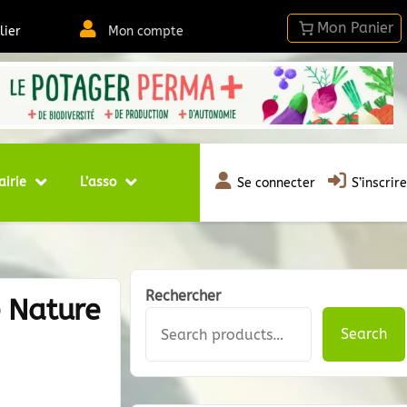
lier
Mon compte
airie
L’asso
Se connecter
S’inscrire
Rechercher
e Nature
Search