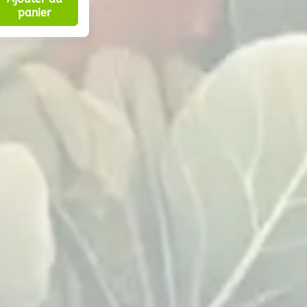
initial
actuel
panier
était :
est :
11,50 €.
6,50 €.