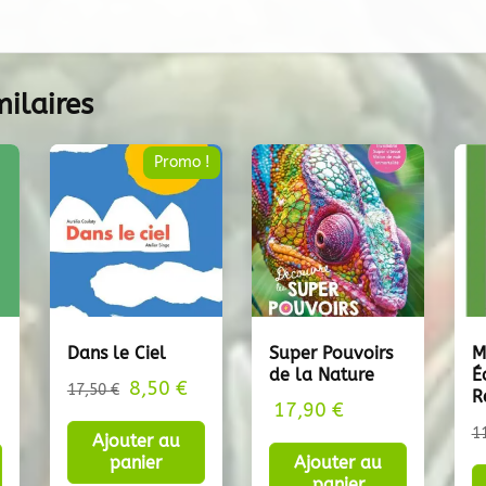
milaires
Promo !
Dans le Ciel
Super Pouvoirs
M
de la Nature
É
8,50
Le
€
Le
17,50
€
R
17,90
€
prix
prix
1
Ajouter au
initial
actuel
panier
Ajouter au
était :
est :
panier