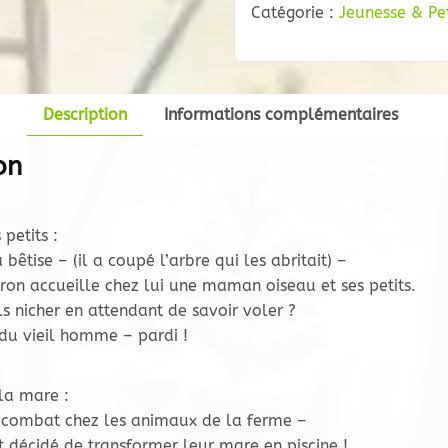
Nature
Catégorie :
Jeunesse & Pe
Description
Informations complémentaires
on
petits :
bêtise – (il a coupé l’arbre qui les abritait) –
ron accueille chez lui une maman oiseau et ses petits.
s nicher en attendant de savoir voler ?
du vieil homme – pardi !
la mare :
 combat chez les animaux de la ferme –
t décidé de transformer leur mare en piscine !