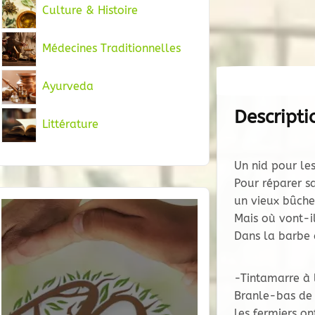
Culture & Histoire
Médecines Traditionnelles
Ayurveda
Descripti
Littérature
Un nid pour les 
Pour réparer sa 
un vieux bûche
Mais où vont-il
Dans la barbe 
-Tintamarre à 
Branle-bas de
les fermiers on