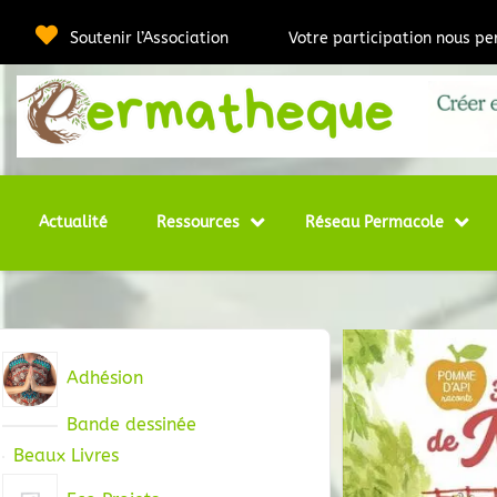
Passer
au
Soutenir l’Association
Votre participation nous p
contenu
Webmédia e
Per
Actualité
Ressources
Réseau Permacole
Adhésion
Bande dessinée
Beaux Livres