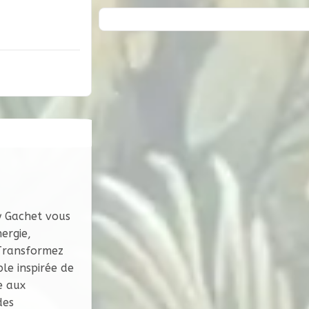
y Gachet vous
ergie,
 Transformez
le inspirée de
e aux
des