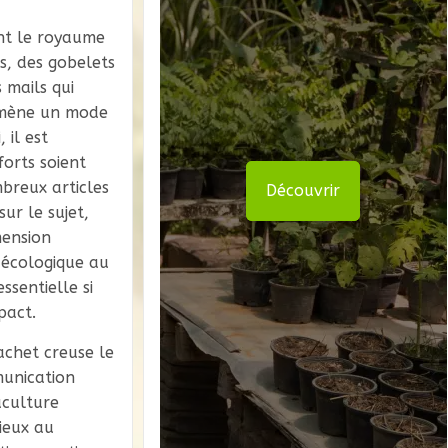
nt le royaume
s, des gobelets
 mails qui
 mène un mode
 il est
forts soient
breux articles
Découvrir
ur le sujet,
mension
écologique au
ssentielle si
pact.
chet creuse le
munication
aculture
ieux au