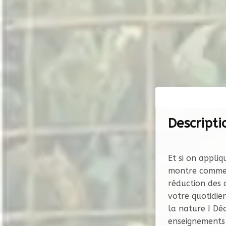
Descripti
Et si on appli
montre comment
réduction des 
votre quotidie
la nature ! Dé
enseignements 