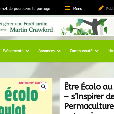
rmet de poursuivre le partage
Menu
Publ
t Ressources sur la Permaculture
matheque
Evènements
Annonces
Communauté
Libr
Être Écolo au
– s’Inspirer d
Permaculture