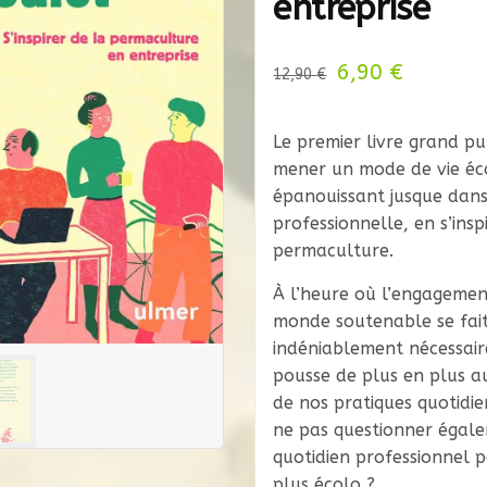
entreprise
6,90
Le
€
Le
12,90
€
prix
prix
initial
actuel
Le premier livre grand pu
mener un mode de vie éc
était :
est :
épanouissant jusque dans
12,90 €.
6,90 €.
professionnelle, en s’insp
permaculture.
À l’heure où l’engageme
monde soutenable se fai
indéniablement nécessair
pousse de plus en plus 
de nos pratiques quotid
ne pas questionner égal
quotidien professionnel 
plus écolo ?