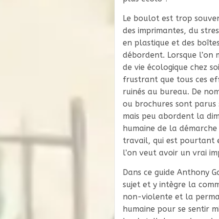
Le boulot est trop souve
des imprimantes, du stres
en plastique et des boîtes
débordent. Lorsque l’on
de vie écologique chez soi,
frustrant que tous ces ef
ruinés au bureau. De nom
ou brochures sont parus s
mais peu abordent la di
humaine de la démarche 
travail, qui est pourtant e
l’on veut avoir un vrai im
Dans ce guide Anthony Ga
sujet et y intègre la com
non-violente et la perm
humaine pour se sentir m