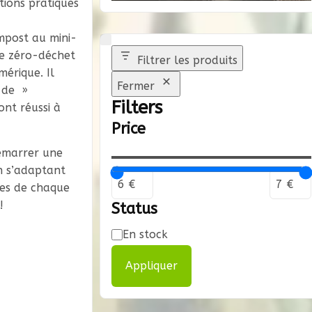
tions pratiques
mpost au mini-
le zéro-déchet
Filtrer les produits
érique. Il
Fermer
s de »
Filters
ont réussi à
Price
démarrer une
en s’adaptant
res de chaque
!
Status
Disponibilité
En stock
Appliquer