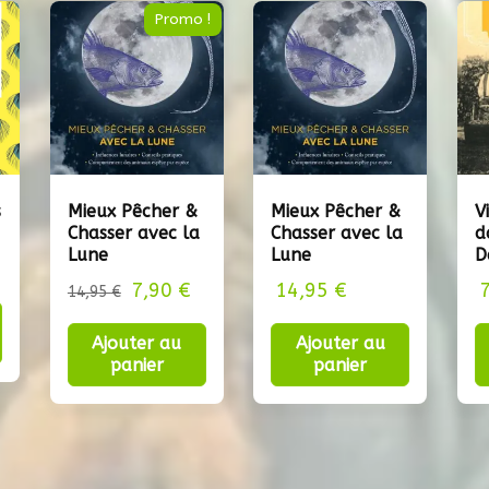
Promo !
s
Mieux Pêcher &
Mieux Pêcher &
V
Chasser avec la
Chasser avec la
d
Lune
Lune
D
7,90
Le
€
Le
14,95
€
14,95
€
prix
prix
Ajouter au
Ajouter au
initial
actuel
panier
panier
était :
est :
14,95 €.
7,90 €.