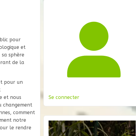
blic pour
ologique et
 sa sphère
irant de la
nt pour un
t
e et nous
Se connecter
au changement
iennes, comment
ement notre
pour le rendre