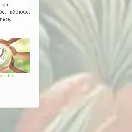
tique
 Des méthodes
nète.
ociation