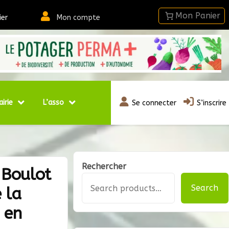
ier
Mon compte
airie
L’asso
Se connecter
S’inscrire
Rechercher
 Boulot
Search
e la
 en