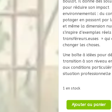
boulot. Il donne des solu
pour réduire son impact
environnemental : du co
potager en passant par 
et même la dimension num
s’inspire d’exemples réel
transféreurs.euses » qui 
changer les choses.
Une boîte à idées pour 
transition à son niveau 
aux conditions particuliè
situation professionnelle 
1 en stock
quantité
Ajouter au panier
de