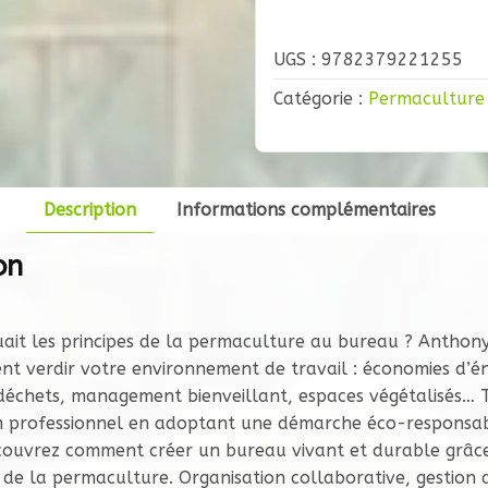
Être
Écolo
UGS :
9782379221255
au
Boulot
Catégorie :
Permaculture
-
s’Inspirer
de
la
Description
Informations complémentaires
Permaculture
on
en
entreprise
quait les principes de la permaculture au bureau ? Anthon
 verdir votre environnement de travail : économies d’én
déchets, management bienveillant, espaces végétalisés…
n professionnel en adoptant une démarche éco-responsab
couvrez comment créer un bureau vivant et durable grâc
de la permaculture. Organisation collaborative, gestion 