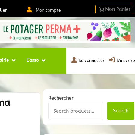
lier
Mon compte
airie
L’asso
Se connecter
S’inscrire
Rechercher
 ma
Search