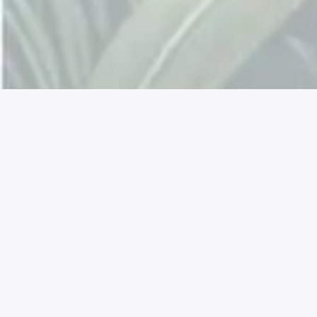
Connectez avec nous !
Facebook
Instagram
YouTube
LinkedIn
Mastodon
X
TikTok
Reddit
La permaculture est une approche