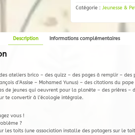
ma
Catégorie :
Jeunesse & Pe
Planète
Description
Informations complémentaires
on
es ateliers brico – des quizz – des pages à remplir – des p
rançois d’Assise – Mohamed Yunus) – des citations du pape
s de jeunes qui oeuvrent pour la planète – des prières – d
ur te convertir à l’écologie intégrale.
ugez vous !
problème ?
r les toits (une association installe des potagers sur le toi