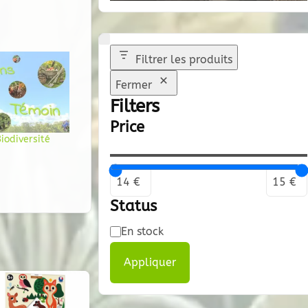
Filtrer les produits
Fermer
Filters
Price
iodiversité
Status
Disponibilité
En stock
Appliquer