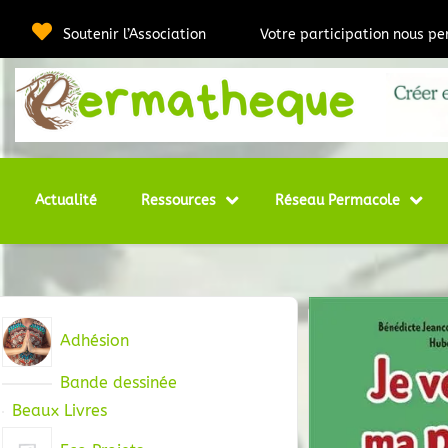
Passer
au
Soutenir l’Association
Votre participation nous p
contenu
Webmédia e
Per
Actualité
Ressources
Réseau Permacole
Adhésion
Bande dessinée
Beaux Livres