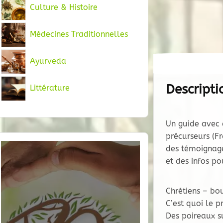
Culture & Histoire
Médecines Traditionnelles
Ayurveda
Descripti
Littérature
Un guide avec d
précurseurs (F
des témoignage
et des infos po
Chrétiens – bo
C’est quoi le 
Des poireaux su