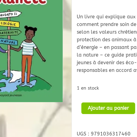
Un livre qui explique aux
comment prendre soin de 
selon les valeurs chrétien
protection des animaux à
d’énergie – en passant pa
la nature – ce guide prat
jeunes à devenir des éco-
responsables en accord av
1 en stock
quantité
Ajouter au panier
de
Je
Veille
UGS :
9791036317460
sur