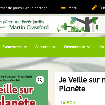
ermet de poursuivre le partage
Menu
Pub
t Ressources sur la Permaculture
matheque
Evènements
Annonces
Communauté
Libr
Je Veille sur
Planète
14,90
€