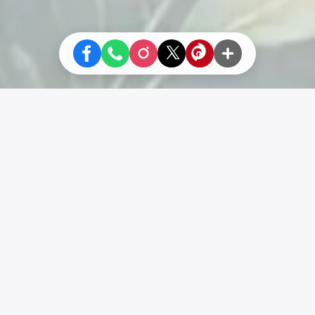
Liens
SiteMap
Vivre En Autonomie