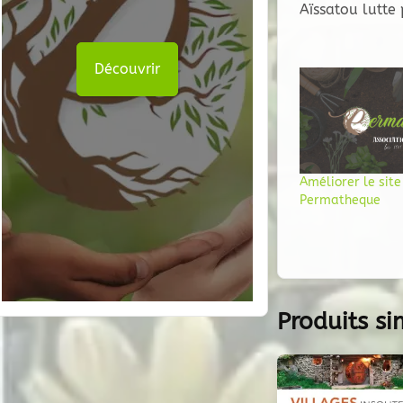
Aïssatou lutte 
Découvrir
Améliorer le sit
Permatheque
Produits si