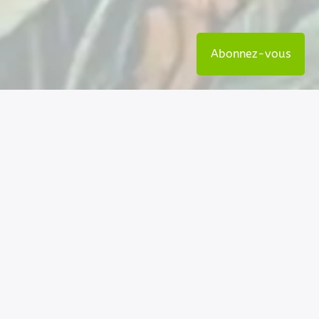
Abonnez-vous
Nos coordonnées
Permatheque - Association loi 1901
6 rue de la mairie - 06260 La Rochette