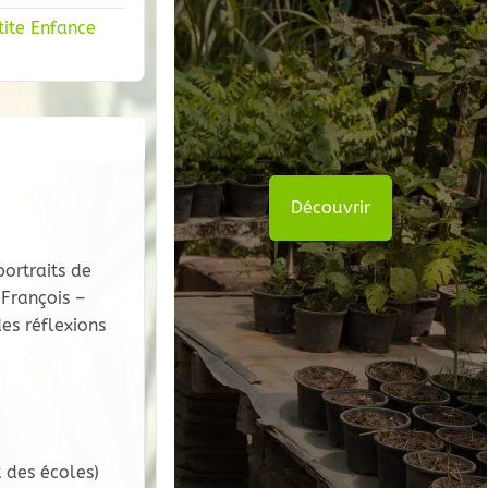
tite Enfance
Découvrir
ortraits de
 François –
es réflexions
t des écoles)