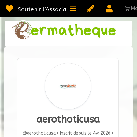
Passer
au
Soutenir l’Association
contenu
Webméd
Per
Ressou
sur la
Permac
aerothoticusa
@aerothoticusa
•
Inscrit depuis le Avr 2026
•