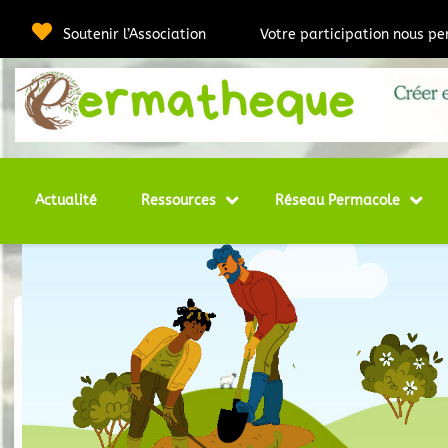
Soutenir l’Association
Votre participation nous p
Webmédia e
Per
Actualité
Ressources
Réseau Permacole