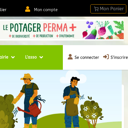
lier
Mon compte
airie
L’asso
Se connecter
S’inscrire