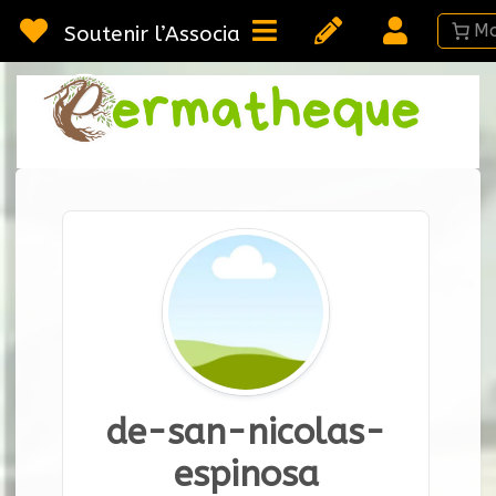
Passer
au
Soutenir l’Association
contenu
Webméd
Per
Ressou
sur la
Permac
de-san-nicolas-
espinosa