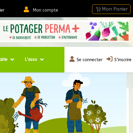
ier
Mon compte
airie
L’asso
Se connecter
S’inscrire