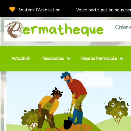
Soutenir l’Association
Votre participation nous pe
Webmédia e
Per
Actualité
Ressources
Réseau Permacole