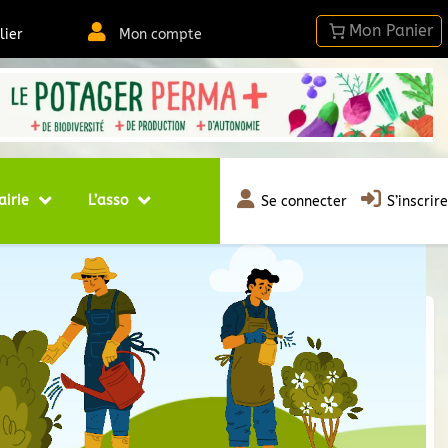
lier
Mon compte
airie
L’asso
Se connecter
S’inscrire