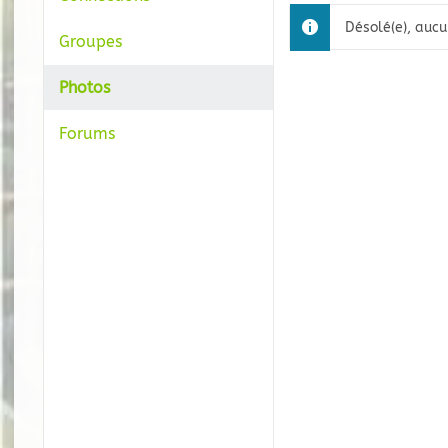
Désolé(e), aucu
Groupes
Photos
Forums