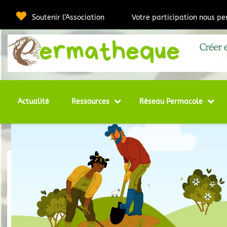
Soutenir l’Association
Votre participation nous p
Webmédia e
Per
Actualité
Ressources
Réseau Permacole