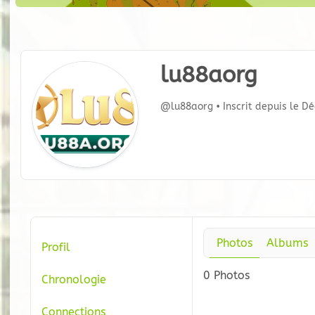
lu88aorg
@lu88aorg
•
Inscrit depuis le D
Photos
Albums
Profil
0
Photos
Chronologie
Connections