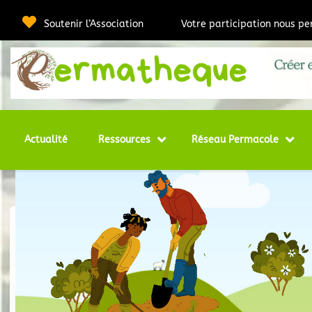
Soutenir l’Association
Votre participation nous p
Webmédia e
Per
Actualité
Ressources
Réseau Permacole