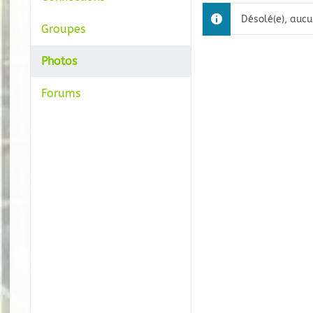
Désolé(e), aucu
Groupes
Photos
Forums