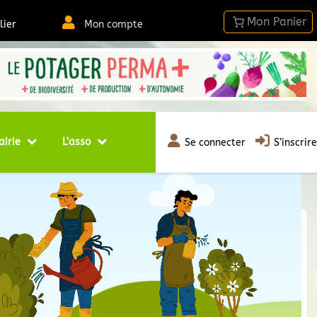
lier
Mon compte
airie
L’asso
Se connecter
S’inscrire