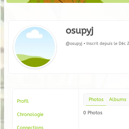
osupyj
@osupyj
•
Inscrit depuis le Déc
Photos
Albums
Profil
0
Photos
Chronologie
Connections