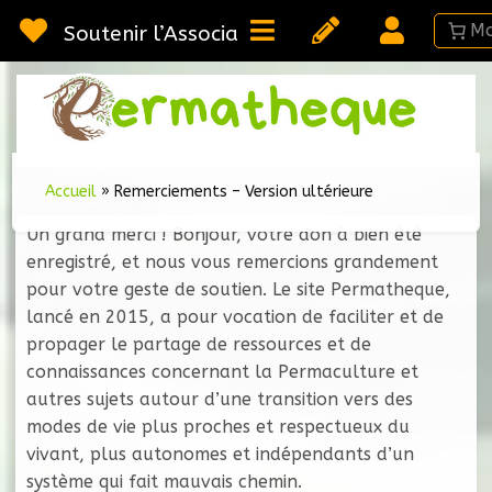
Passer
au
Soutenir l’Association
contenu
Webméd
Per
Ressou
sur la
Permac
Accueil
»
Remerciements – Version ultérieure
Un grand merci ! Bonjour, votre don à bien été
enregistré, et nous vous remercions grandement
pour votre geste de soutien. Le site Permatheque,
lancé en 2015, a pour vocation de faciliter et de
propager le partage de ressources et de
connaissances concernant la Permaculture et
autres sujets autour d’une transition vers des
modes de vie plus proches et respectueux du
vivant, plus autonomes et indépendants d’un
système qui fait mauvais chemin.