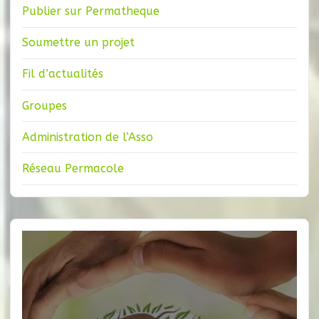
Publier sur Permatheque
Soumettre un projet
Fil d’actualités
Groupes
Administration de l’Asso
Réseau Permacole