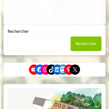
Rechercher
Rechercher
YouTube
Facebook
Instagram
TikTok
LinkedIn
Mastodon
Pinterest
X