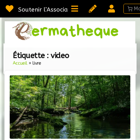
Passer
au
Soutenir l’Association
contenu
Webméd
Per
Ressou
sur la
Permac
Étiquette :
video
Accueil
»
livre