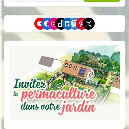
YouTube
Facebook
Instagram
TikTok
LinkedIn
Mastodon
Pinterest
X