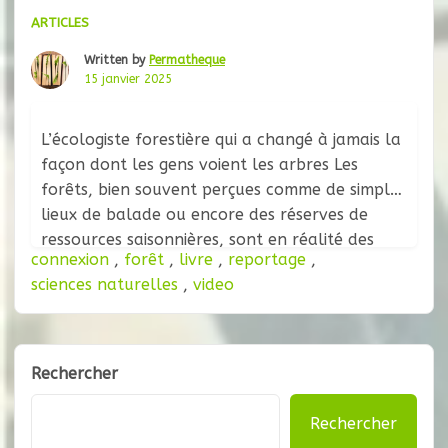
ARTICLES
Written by
Permatheque
15 janvier 2025
L’écologiste forestière qui a changé à jamais la
façon dont les gens voient les arbres Les
forêts, bien souvent perçues comme de simples
lieux de balade ou encore des réserves de
ressources saisonnières, sont en réalité des
connexion
,
forêt
,
livre
,
reportage
,
écosystèmes complexes, interconnectés par
sciences naturelles
,
video
des réseaux souterrains invisibles. Suzanne
Simard, écologiste forestière canadienne, a
révolutionné notre compréhension de
Rechercher
Rechercher