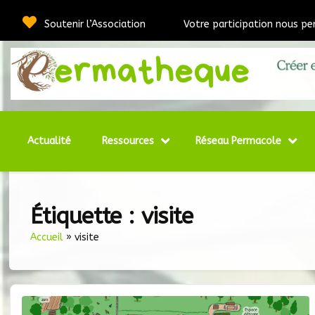
Passer
au
Soutenir l’Association
Votre participation nous pe
contenu
Webmédia e
Per
Actualité
Ressources
Réseau Permacole
Étiquette :
visite
Accueil
»
visite