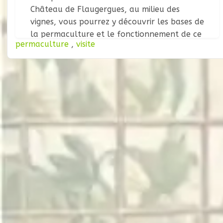
Château de Flaugergues, au milieu des
vignes, vous pourrez y découvrir les bases de
la permaculture et le fonctionnement de ce
permaculture
,
visite
lieu unique ! N’hésitez pas à amener un petit
casse-croûte pour participer au repas
partagé traditionnel de