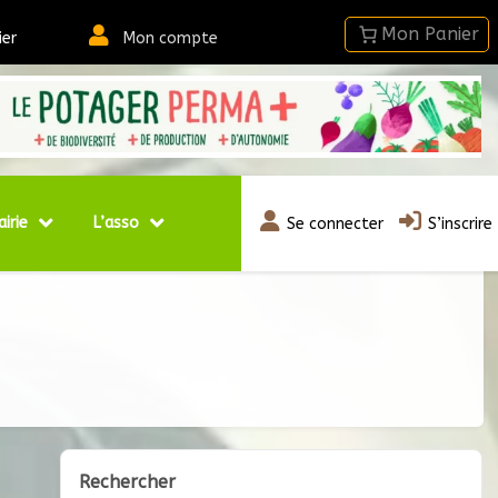
ier
Mon compte
airie
L’asso
Se connecter
S’inscrire
Rechercher