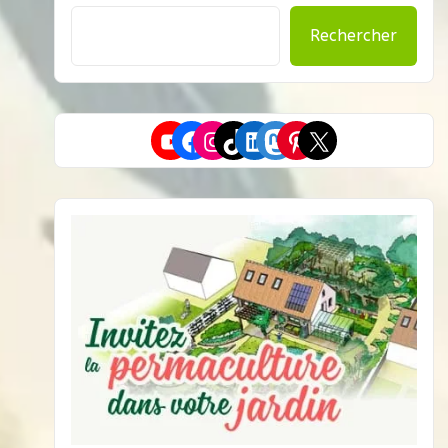
Rechercher
YouTube
Facebook
Instagram
TikTok
LinkedIn
Mastodon
Pinterest
X