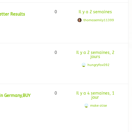
0
Il y a 2 semaines
tter Results
thomasemily11399
0
Il y a 2 semaines, 2
jours
hungryfox092
0
Il y a 4 semaines, 1
 in Germany,BUY
jour
make olise