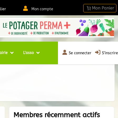
lier
Mon compte
airie
L’asso
Se connecter
S’inscrire
Membres récemment actifs