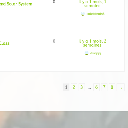
0
Il y a 1 mois, 1
iend Solar System
semaine
calebbrain3
0
Il y a 1 mois, 2
Classi
semaines
dwqqq
1
2
3
…
6
7
8
→