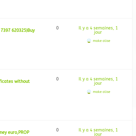
0
Il y a 4 semaines, 1
7397 620325)Buy
jour
make olise
0
Il y a 4 semaines, 1
icates without
jour
make olise
0
Il y a 4 semaines, 1
oney euro,PROP
jour