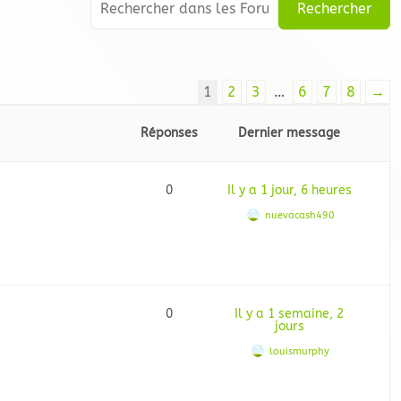
1
2
3
…
6
7
8
→
Réponses
Dernier message
0
Il y a 1 jour, 6 heures
nuevacash490
0
Il y a 1 semaine, 2
jours
louismurphy