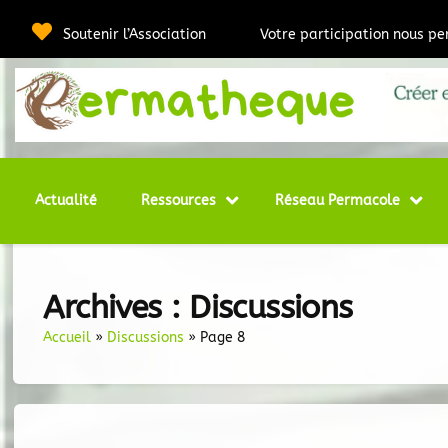
Passer
au
Soutenir l’Association
Votre participation nous p
contenu
Webmédia e
Per
Actualité
Ressources
Réseau Permacole
Archives :
Discussions
Accueil
»
Discussions
»
Page 8