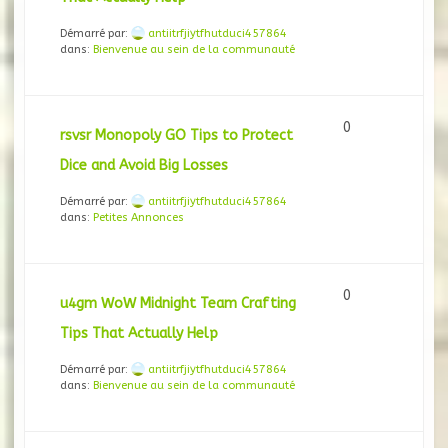
Démarré par:
antiitrfjiytfhutduci457864
dans:
Bienvenue au sein de la communauté
0
rsvsr Monopoly GO Tips to Protect
Dice and Avoid Big Losses
Démarré par:
antiitrfjiytfhutduci457864
dans:
Petites Annonces
0
u4gm WoW Midnight Team Crafting
Tips That Actually Help
Démarré par:
antiitrfjiytfhutduci457864
dans:
Bienvenue au sein de la communauté