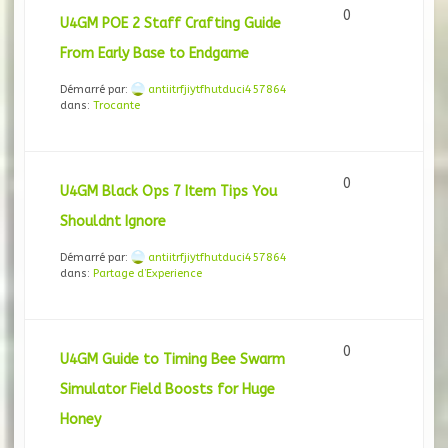
0
U4GM POE 2 Staff Crafting Guide
From Early Base to Endgame
Démarré par:
antiitrfjiytfhutduci457864
dans:
Trocante
0
U4GM Black Ops 7 Item Tips You
Shouldnt Ignore
Démarré par:
antiitrfjiytfhutduci457864
dans:
Partage d’Experience
0
U4GM Guide to Timing Bee Swarm
Simulator Field Boosts for Huge
Honey