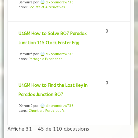
Démarré par:
dixonandrew736
dans:
Société et Alternatives
0
U4GM How to Solve BO7 Paradox
Junction 115 Clock Easter Egg
Démarré par:
dixonandrew736
dans:
Partage d’Experience
0
U4GM How to Find the Lost Key in
Paradox Junction BO7
Démarré par:
dixonandrew736
dans:
Chantiers Participatifs
Affiche 31 - 45 de 110 discussions