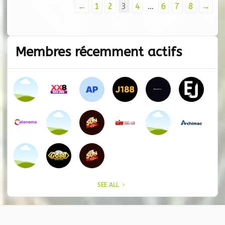
←
1
2
3
4
…
6
7
8
→
Membres récemment actifs
SEE ALL