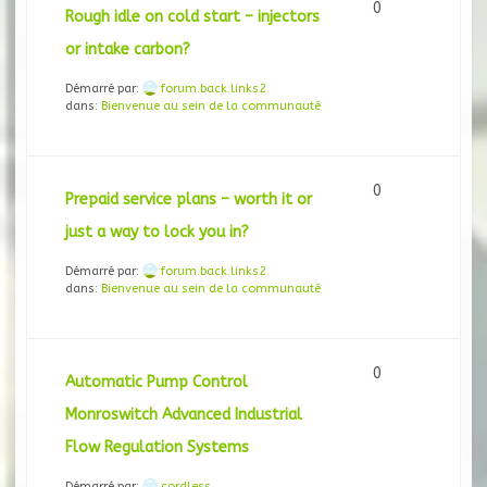
0
Rough idle on cold start – injectors
or intake carbon?
Démarré par:
forum.back.links2
dans:
Bienvenue au sein de la communauté
0
Prepaid service plans – worth it or
just a way to lock you in?
Démarré par:
forum.back.links2
dans:
Bienvenue au sein de la communauté
0
Automatic Pump Control
Monroswitch Advanced Industrial
Flow Regulation Systems
Démarré par:
cordless