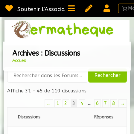
Passer
au
Soutenir l’Association
contenu
Webméd
Per
Ressou
sur la
Permac
Archives :
Discussions
Accueil
Affiche 31 - 45 de 110 discussions
←
1
2
3
4
…
6
7
8
→
Discussions
Réponses