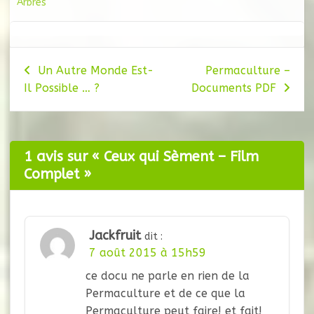
Arbres
Navigation
Un Autre Monde Est-
Permaculture –
Il Possible … ?
Documents PDF
de
l’article
1 avis sur «
Ceux qui Sèment – Film
Complet
»
Jackfruit
dit :
7 août 2015 à 15h59
ce docu ne parle en rien de la
Permaculture et de ce que la
Permaculture peut faire! et fait!