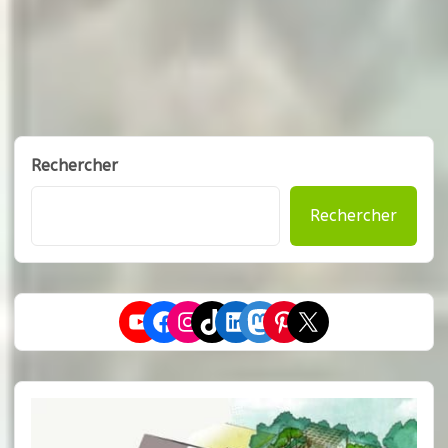
Rechercher
Rechercher
YouTube
Facebook
Instagram
TikTok
LinkedIn
Mastodon
Pinterest
X