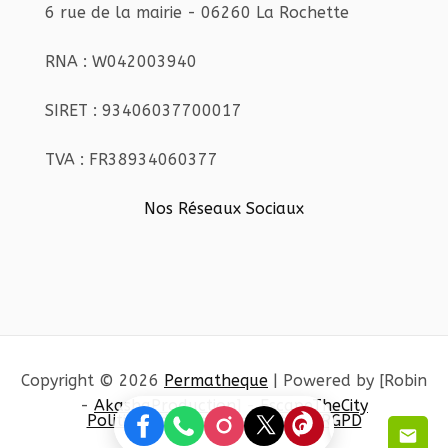
6 rue de la mairie - 06260 La Rochette
RNA : W042003940
SIRET : 93406037700017
TVA : FR38934060377
Nos Réseaux Sociaux
Copyright © 2026
Permatheque
| Powered by [Robin
-
AkashaProduction
] -
EscapeTheCity
Politique de confidentialité et RGPD