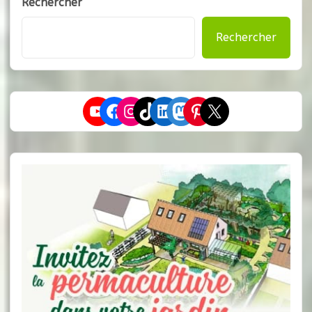
Rechercher
Rechercher
YouTube
Facebook
Instagram
TikTok
LinkedIn
Mastodon
Pinterest
X