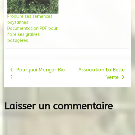
Produire ses semences
paysannes –
Documentation PDF pour
faire ses graines
potagères
Navigation
Pourquoi Manger Bio
Association La Belle
?
Verte
de
l’article
Laisser un commentaire