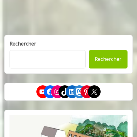
Rechercher
Rechercher
YouTube
Facebook
Instagram
TikTok
LinkedIn
Mastodon
Pinterest
X