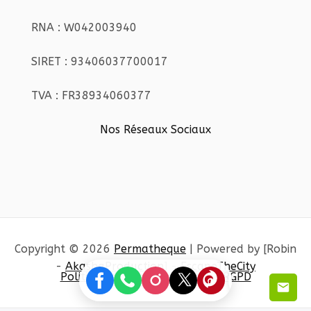
RNA : W042003940
SIRET : 93406037700017
TVA : FR38934060377
Nos Réseaux Sociaux
Copyright © 2026
Permatheque
| Powered by [Robin
-
AkashaProduction
] -
EscapeTheCity
Politique de confidentialité et RGPD