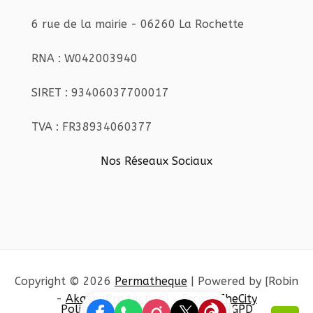
6 rue de la mairie - 06260 La Rochette
RNA : W042003940
SIRET : 93406037700017
TVA : FR38934060377
Nos Réseaux Sociaux
Copyright © 2026
Permatheque
| Powered by [Robin
-
AkashaProduction
] -
EscapeTheCity
Politique de confidentialité et RGPD