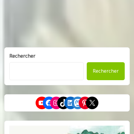
Rechercher
Rechercher
YouTube
Facebook
Instagram
TikTok
LinkedIn
Mastodon
Pinterest
X