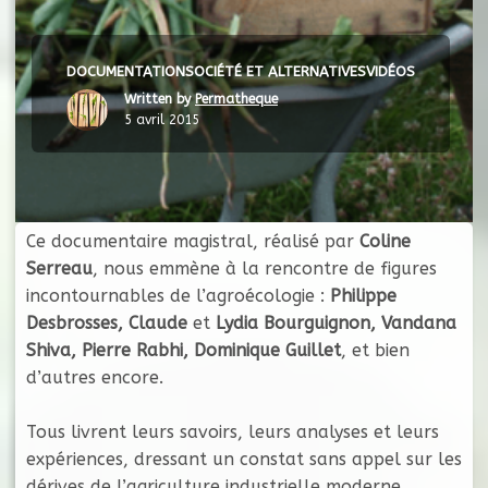
DOCUMENTATION
SOCIÉTÉ ET ALTERNATIVES
VIDÉOS
Written by
Permatheque
5 avril 2015
Ce documentaire magistral, réalisé par
Coline
Serreau
, nous emmène à la rencontre de figures
incontournables de l’agroécologie :
Philippe
Desbrosses, Claude
et
Lydia Bourguignon, Vandana
Shiva, Pierre Rabhi, Dominique Guillet
, et bien
d’autres encore.
Tous livrent leurs savoirs, leurs analyses et leurs
expériences, dressant un constat sans appel sur les
dérives de l’agriculture industrielle moderne,