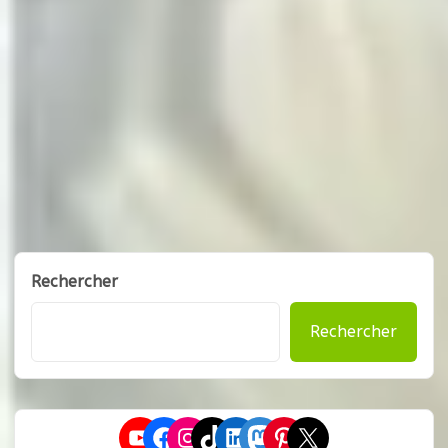
Rechercher
Rechercher
YouTube
Facebook
Instagram
TikTok
LinkedIn
Mastodon
Pinterest
X