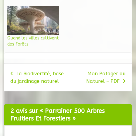
Quand les villes cultivent
des forêts
Navigation
La Biodivertité, base
Mon Potager au
du jardinage naturel
Naturel – PDF
de
l’article
2 avis sur «
Parrainer 500 Arbres
Fruitiers Et Forestiers
»