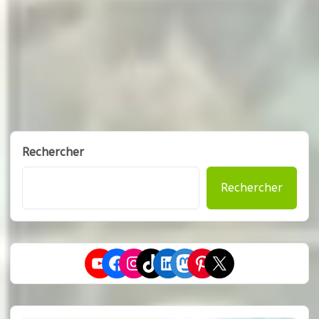
Rechercher
Rechercher
YouTube
Facebook
Instagram
TikTok
LinkedIn
Mastodon
Pinterest
X