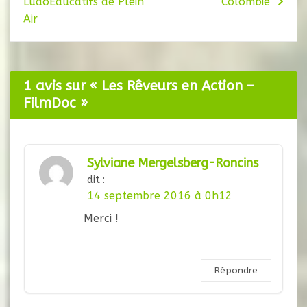
LudoEducatifs de Plein
Colombie
de
Air
l’article
1 avis sur «
Les Rêveurs en Action –
FilmDoc
»
Sylviane Mergelsberg-Roncins
dit :
14 septembre 2016 à 0h12
Merci !
Répondre