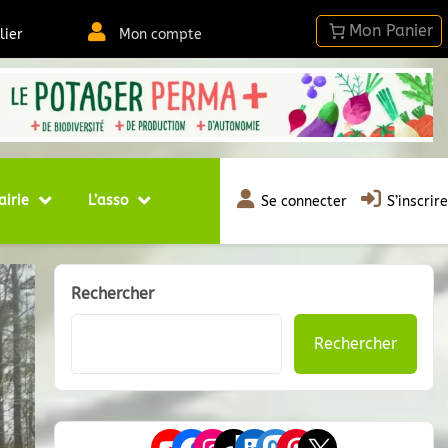
lier
Mon compte
airie
L’asso
Se connecter
S’inscrire
Rechercher
Rechercher