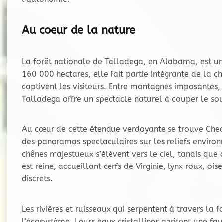
Au coeur de la nature
La forêt nationale de Talladega, en Alabama, est un
160 000 hectares, elle fait partie intégrante de la 
captivent les visiteurs. Entre montagnes imposantes, 
Talladega offre un spectacle naturel à couper le sou
Au cœur de cette étendue verdoyante se trouve Chea
des panoramas spectaculaires sur les reliefs environn
chênes majestueux s’élèvent vers le ciel, tandis que d
est reine, accueillant cerfs de Virginie, lynx roux, o
discrets.
Les rivières et ruisseaux qui serpentent à travers la
l’écosystème. Leurs eaux cristallines abritent une f