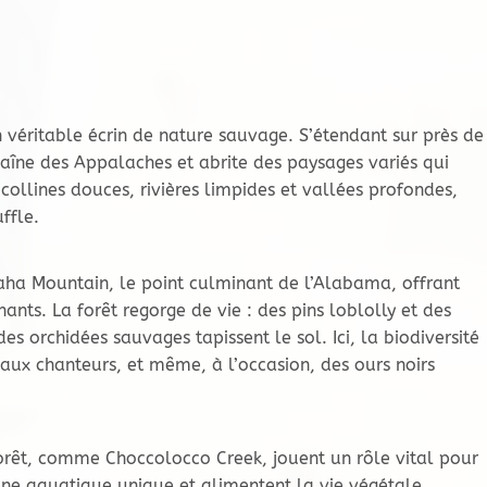
 véritable écrin de nature sauvage. S’étendant sur près de
chaîne des Appalaches et abrite des paysages variés qui
collines douces, rivières limpides et vallées profondes,
ffle.
ha Mountain, le point culminant de l’Alabama, offrant
ants. La forêt regorge de vie : des pins loblolly et des
es orchidées sauvages tapissent le sol. Ici, la biodiversité
iseaux chanteurs, et même, à l’occasion, des ours noirs
 forêt, comme Choccolocco Creek, jouent un rôle vital pour
aune aquatique unique et alimentent la vie végétale