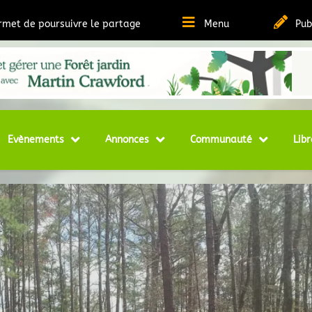
ermet de poursuivre le partage
Menu
Pub
t Ressources sur la Permaculture
matheque
Evènements
Annonces
Communauté
Libr