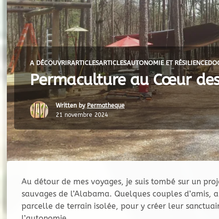
A DÉCOUVRIR
ARTICLES
ARTICLES
AUTONOMIE ET RÉSILIENCE
DO
Permaculture au Cœur des
Written by
Permatheque
21 novembre 2024
Au détour de mes voyages, je suis tombé sur un proje
sauvages de l’Alabama. Quelques couples d’amis, an
parcelle de terrain isolée, pour y créer leur sanctuai
l’autonomie.