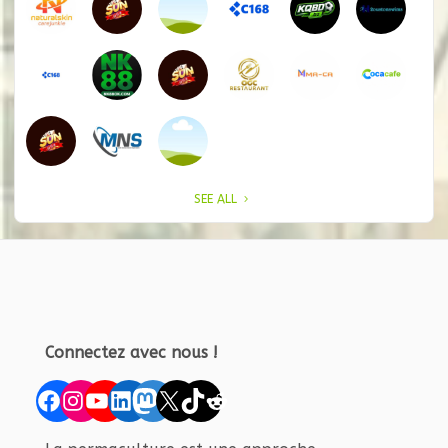
SEE ALL
Connectez avec nous !
Facebook
Instagram
YouTube
LinkedIn
Mastodon
X
TikTok
Reddit