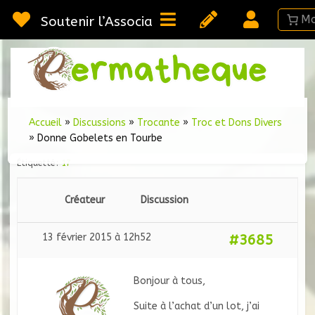
Passer
au
Soutenir l’Association
contenu
Webméd
Per
Ressou
sur la
Permac
Accueil
»
Discussions
»
Trocante
»
Troc et Dons Divers
»
Donne Gobelets en Tourbe
Étiquetté :
17
Créateur
Discussion
13 février 2015 à 12h52
#3685
Bonjour à tous,
Suite à l’achat d’un lot, j’ai