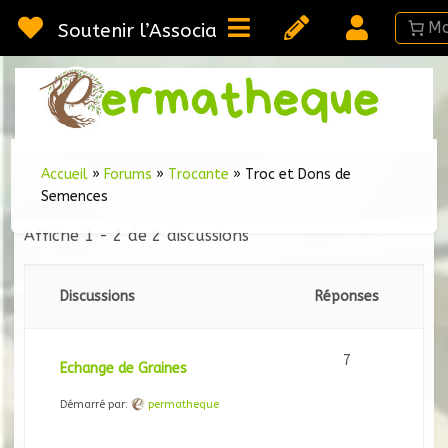
Passer
au
Soutenir l’Association
contenu
Webméd
Per
Ressou
sur la
Permac
Accueil
»
Forums
»
Trocante
»
Troc et Dons de
Semences
Affiche 1 - 2 de 2 discussions
Discussions
Réponses
7
Echange de Graines
Démarré par:
permatheque