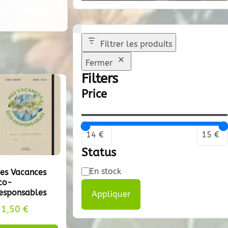
Filtrer les produits
Fermer
Filters
Price
Status
Disponibilité
En stock
es Vacances
co-
esponsables
Appliquer
11,50
€