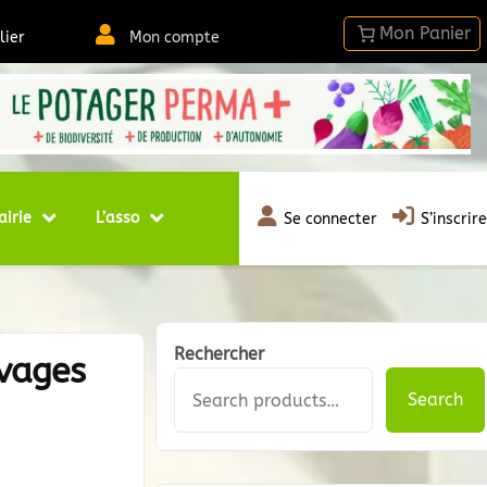
lier
Mon compte
airie
L’asso
Se connecter
S’inscrire
Rechercher
vages
Search