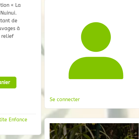
tion « La
Nuinui.
ttant de
uvages à
relief
nier
Se connecter
tite Enfance