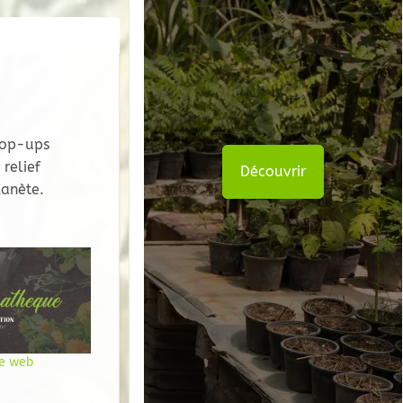
pop-ups
relief
Découvrir
lanète.
te web