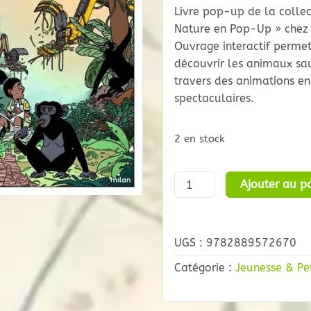
Livre pop-up de la collec
Nature en Pop-Up » chez 
Ouvrage interactif perme
découvrir les animaux sa
travers des animations en 
spectaculaires.
2 en stock
quantité
Ajouter au pa
de
Animaux
Sauvages
UGS :
9782889572670
Catégorie :
Jeunesse & Pe