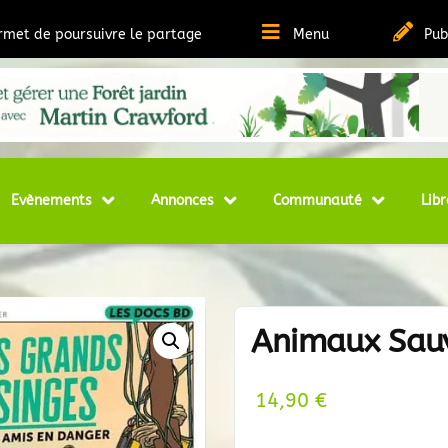
ermet de poursuivre le partage
Menu
Pub
t Ressources sur la Permaculture
matheque
Evènements
Annonces
Communauté
Libr
Animaux Sau
14,90
€