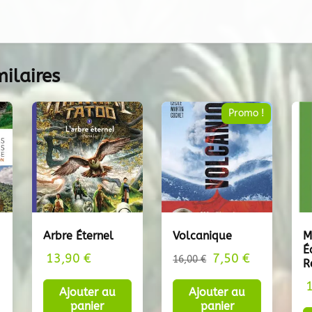
milaires
Promo !
Arbre Éternel
Volcanique
M
É
13,90
€
7,50
Le
€
Le
16,00
€
R
prix
prix
Ajouter au
Ajouter au
initial
actuel
panier
panier