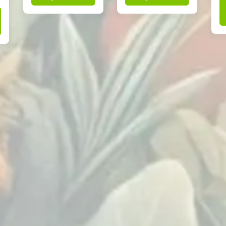
était :
est :
16,00 €.
7,50 €.