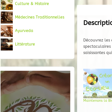
Culture & Histoire
Médecines Traditionnelles
Descripti
Ayurveda
Découvrez les
Littérature
spectaculaires
saisissantes qu
Maintenons la Bi