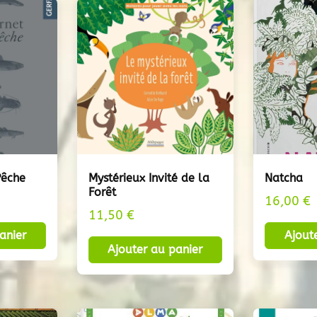
Pêche
Mystérieux Invité de la
Natcha
Forêt
16,00
€
11,50
€
anier
Ajout
Ajouter au panier