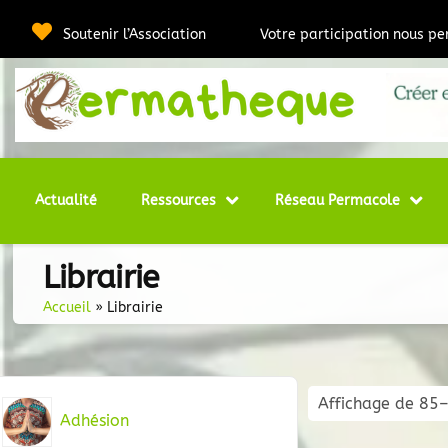
Passer
au
Soutenir l’Association
Votre participation nous p
contenu
Webmédia e
Per
Actualité
Ressources
Réseau Permacole
Librairie
Accueil
»
Librairie
Affichage de 85–
Adhésion