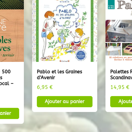
– 500
Pablo et les Graines
Palettes 
s
d’Avenir
Scandina
Local –
6,95
€
14,95
€
Ajouter au panier
Ajout
anier