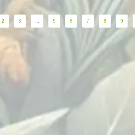
2
3
…
5
6
7
8
9