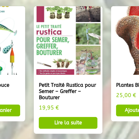
ouce
Petit Traité Rustica pour
Plantes B
Semer – Greffer –
25,00
€
Bouturer
19,95
€
anier
Ajout
Lire la suite