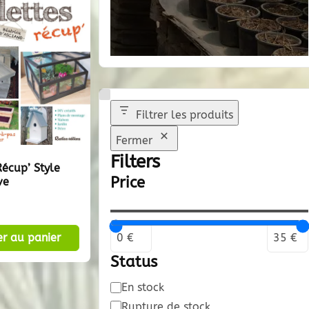
Filtrer les produits
Fermer
Filters
Récup’ Style
Price
ve
er au panier
Status
Disponibilité
En stock
Rupture de stock