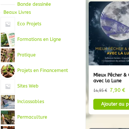
Bande dessinée
Beaux Livres
Eco Projets
Formations en Ligne
Pratique
Projets en Financement
Mieux Pêcher & 
avec la Lune
Sites Web
Le
L
7,90
€
14,95
€
prix
p
Inclassables
Ajouter au p
initial
a
était :
es
Permaculture
14,95 €
7