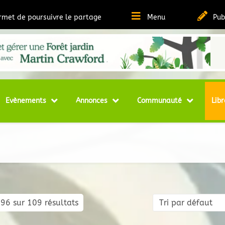
ermet de poursuivre le partage
Menu
Pub
t Ressources sur la Permaculture
matheque
Evènements
Annonces
Communauté
Libr
96 sur 109 résultats