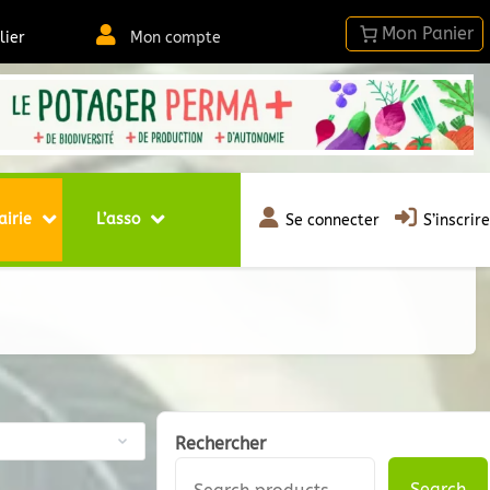
lier
Mon compte
airie
L’asso
Se connecter
S’inscrire
Rechercher
Search