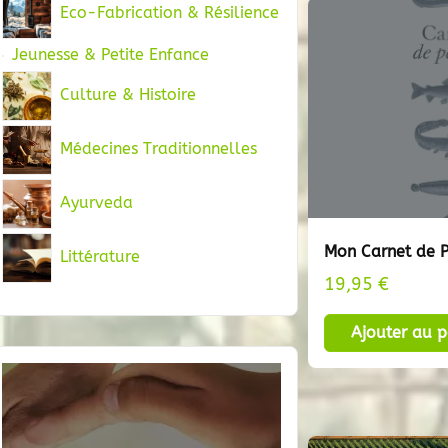
Eco-Fabrication & Résilience
Jeunesse & Petite Enfance
Culture & Histoire
Médecines Traditionnelles
Ayurveda
Mon Carnet de 
Littérature
19,95
€
Ajouter au p