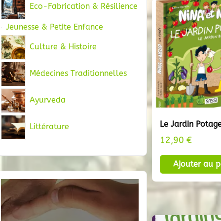
Eco-Fabrication & Résilience
Jeunesse & Petite Enfance
Culture & Histoire
Médecines Traditionnelles
Ayurveda
Le Jardin Potage
Littérature
12,90
€
Ajouter au p