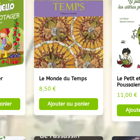
r
Le Monde du Temps
Le Petit e
Poussaien
8,50
€
11,00
€
anier
Ajouter au panier
Ajout