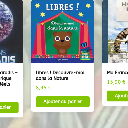
aradis –
Libres ! Découvre-moi
Ma France
érique
dans la Nature
15,90
€
Réels
8,95
€
Ajout
Ajouter au panier
anier