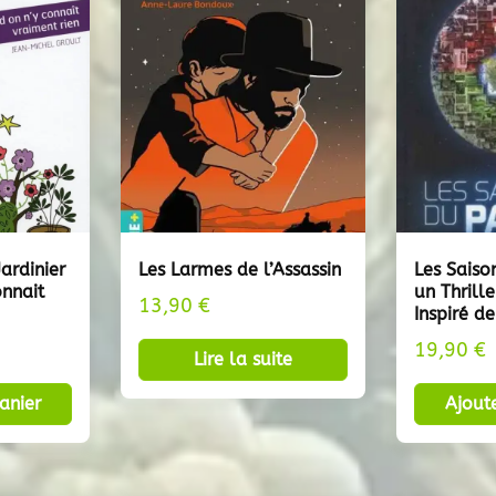
ardinier
Les Larmes de l’Assassin
Les Saiso
nnait
un Thrill
13,90
€
Inspiré de
19,90
€
Lire la suite
anier
Ajout