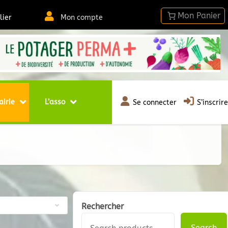
lier
Mon compte
airie
L’asso
Se connecter
S’inscrire
Rechercher
Search