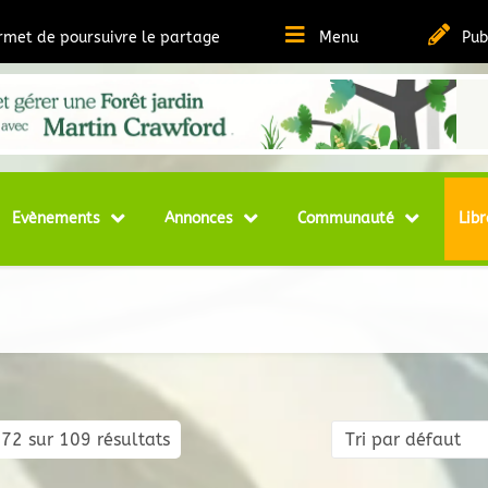
ermet de poursuivre le partage
Menu
Pub
t Ressources sur la Permaculture
matheque
Evènements
Annonces
Communauté
Libr
72 sur 109 résultats