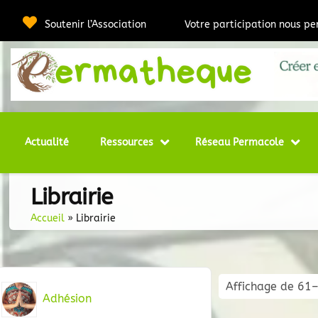
Passer
au
Soutenir l’Association
Votre participation nous p
contenu
Webmédia e
Per
Actualité
Ressources
Réseau Permacole
Librairie
Accueil
»
Librairie
Affichage de 61–
Adhésion