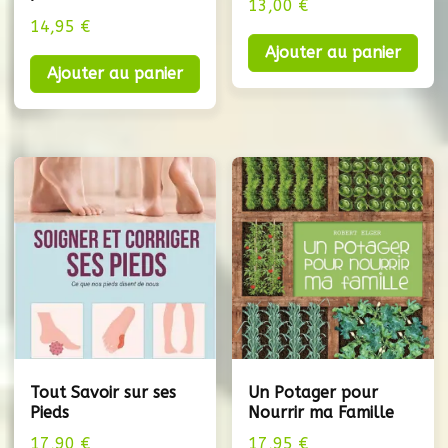
13,00
€
14,95
€
Ajouter au panier
Ajouter au panier
Tout Savoir sur ses
Un Potager pour
Pieds
Nourrir ma Famille
17,90
€
17,95
€