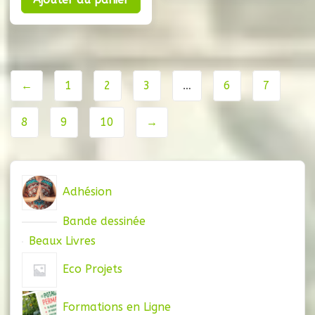
16,00 €.
7,50 €.
←
1
2
3
…
6
7
8
9
10
→
Adhésion
Bande dessinée
Beaux Livres
Eco Projets
Formations en Ligne