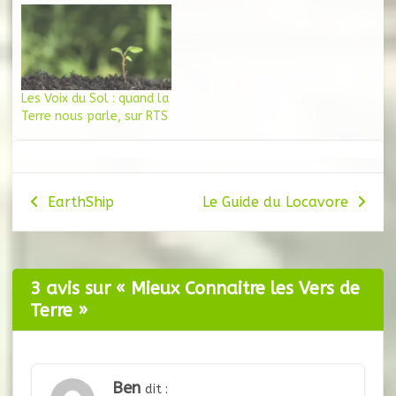
Les Voix du Sol : quand la
Terre nous parle, sur RTS
Navigation
EarthShip
Le Guide du Locavore
de
l’article
3 avis sur «
Mieux Connaitre les Vers de
Terre
»
Ben
dit :