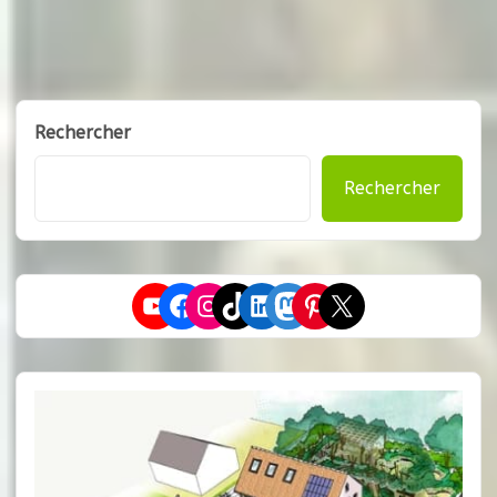
Rechercher
Rechercher
YouTube
Facebook
Instagram
TikTok
LinkedIn
Mastodon
Pinterest
X