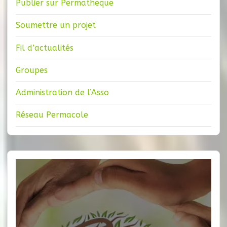
Publier sur Permatheque
Soumettre un projet
Fil d’actualités
Groupes
Administration de l’Asso
Réseau Permacole