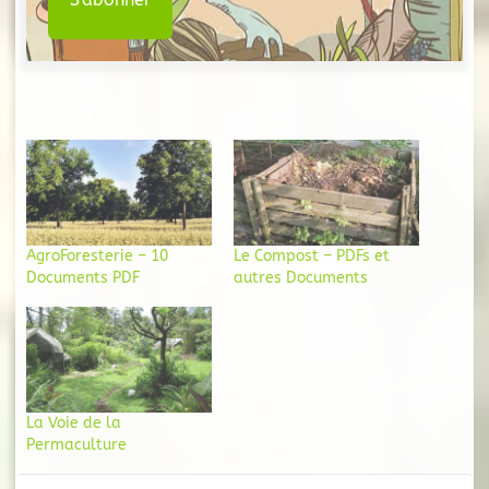
AgroForesterie – 10
Le Compost – PDFs et
Documents PDF
autres Documents
La Voie de la
Permaculture