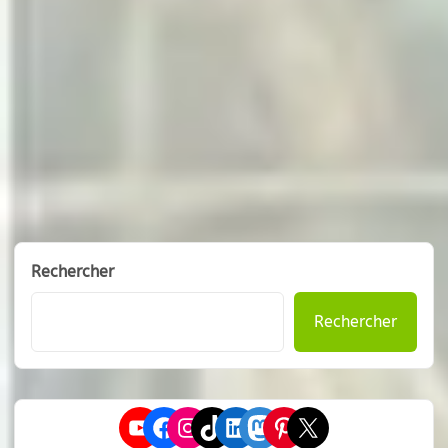
Rechercher
Rechercher
YouTube
Facebook
Instagram
TikTok
LinkedIn
Mastodon
Pinterest
X