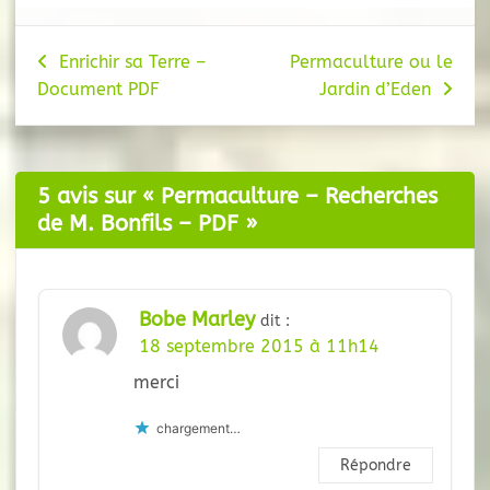
Navigation
Enrichir sa Terre –
Permaculture ou le
Document PDF
Jardin d’Eden
de
l’article
5 avis sur «
Permaculture – Recherches
de M. Bonfils – PDF
»
Bobe Marley
dit :
18 septembre 2015 à 11h14
merci
chargement…
Répondre