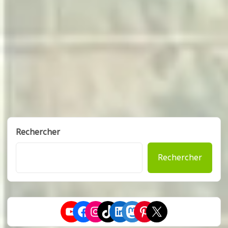
Rechercher
Rechercher
YouTube
Facebook
Instagram
TikTok
LinkedIn
Mastodon
Pinterest
X