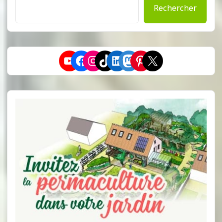
Rechercher
YouTube
Facebook
Instagram
TikTok
LinkedIn
Mastodon
Pinterest
X