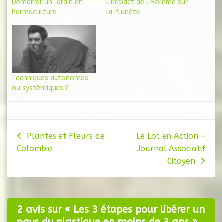
Démarrer un Jardin en
L’Impact de l’Homme sur
Permaculture
la Planète
Techniques autonomes
ou systémiques ?
Navigation
Plantes et Fleurs de
Le Lot en Action –
Colombie
Journal Associatif
de
Citoyen
l’article
2 avis sur «
Les 3 étapes pour libérer un
pays du plastique en moins de 3 ans
»