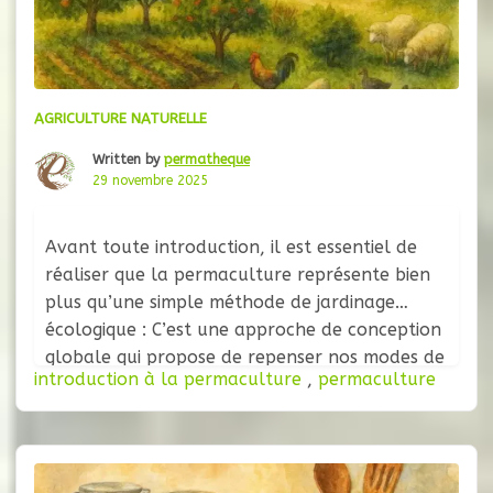
AGRICULTURE NATURELLE
Written by
permatheque
29 novembre 2025
Avant toute introduction, il est essentiel de
réaliser que la permaculture représente bien
plus qu’une simple méthode de jardinage
écologique : C’est une approche de conception
globale qui propose de repenser nos modes de
introduction à la permaculture
,
permaculture
vie, nos systèmes de production et notre
relation à la nature. Née dans les années
1970 en Australie, elle s’est depuis