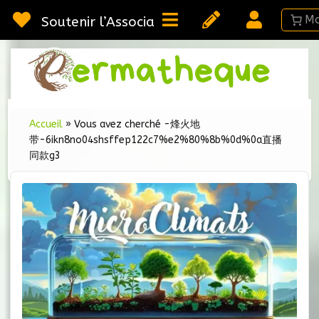
Passer
au
Soutenir l’Association
contenu
Webméd
Per
Ressou
sur la
Permac
Accueil
»
Vous avez cherché -烽火地
带-6ikn8no04shsffep122c7%e2%80%8b%0d%0a直播
同款g3