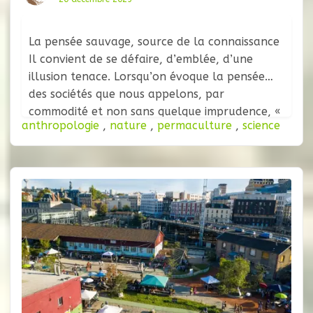
La pensée sauvage, source de la connaissance
Il convient de se défaire, d’emblée, d’une
illusion tenace. Lorsqu’on évoque la pensée
des sociétés que nous appelons, par
commodité et non sans quelque imprudence, «
anthropologie
,
nature
,
permaculture
,
science
primitives », on imagine volontiers un mode de
raisonnement balbutiant, une forme
inachevée de l’esprit scientifique, une ébauche
de la rationalité qui