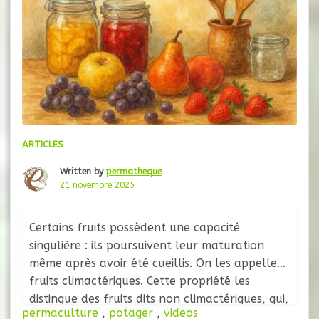
ARTICLES
Written by
permatheque
21 novembre 2025
Certains fruits possèdent une capacité
singulière : ils poursuivent leur maturation
même après avoir été cueillis. On les appelle
fruits climactériques. Cette propriété les
distingue des fruits dits non climactériques, qui,
permaculture
,
potager
,
videos
une fois détachés de la plante, ne changent