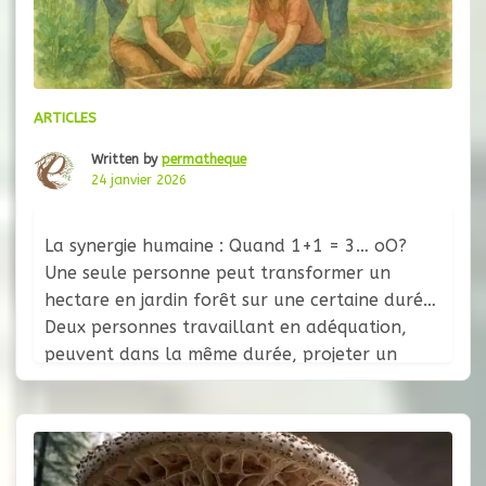
ARTICLES
Written by
permatheque
24 janvier 2026
La synergie humaine : Quand 1+1 = 3… oO?
Une seule personne peut transformer un
hectare en jardin forêt sur une certaine durée.
Deux personnes travaillant en adéquation,
peuvent dans la même durée, projeter un
design viable sur dix hectares — et ce n’est pas
simplement d’être deux fois plus nombreux.
Quelque chose d’autre se