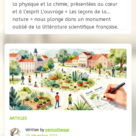
la physique et la chimie, présentées au cœur
et à l’esprit L’ouvrage « Les leçons de la
nature » nous plonge dans un monument
oublié de la littérature scientifique française.
Alors qu’ un érudit du XVIIIe siècle entreprit de
réconcilier le savoir et la foi à travers
l’émerveillement… Quand
ARTICLES
Written by
permatheque
20 décembre 2025