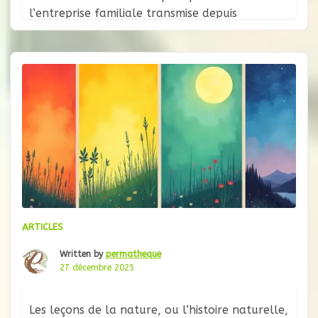
l’entreprise familiale transmise depuis
plusieurs générations. Shigeatsu Hatakeyama
observe, impuissant, une invasion d’algues
microscopiques toxiques transformer ses
huîtres en coquillages sanguinolents,
impropres à la vente. Les
ARTICLES
Written by
permatheque
27 décembre 2025
Les leçons de la nature, ou l’histoire naturelle,