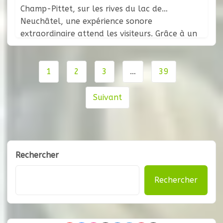
Champ-Pittet, sur les rives du lac de
Neuchâtel, une expérience sonore
extraordinaire attend les visiteurs. Grâce à un
dispositif novateur développé par l’artiste et
chercheur Marcus Maeder, il est désormais
Navigation
possible d’écouter la vie secrète qui fourmille
1
2
3
…
39
de
sous nos pieds. Une
page
Suivant
Rechercher
Rechercher