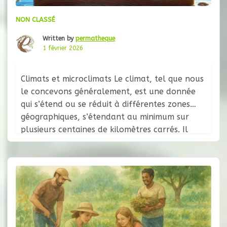
NON CLASSÉ
Written by
permatheque
1 février 2026
Climats et microclimats Le climat, tel que nous
le concevons généralement, est une donnée
qui s’étend ou se réduit à différentes zones
géographiques, s’étendant au minimum sur
plusieurs centaines de kilomètres carrés. Il
détermine les grandes zones de végétation de
notre planète : forêts tropicales, déserts,
toundras… Les effets de l’astre le plus proche
sur