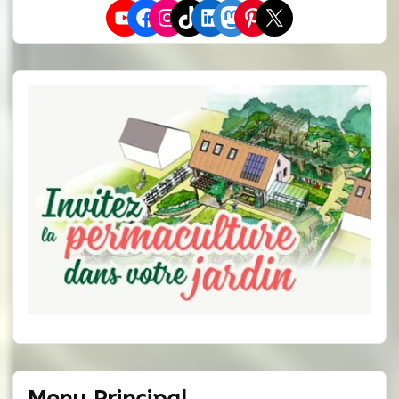
YouTube
Facebook
Instagram
TikTok
LinkedIn
Mastodon
Pinterest
X