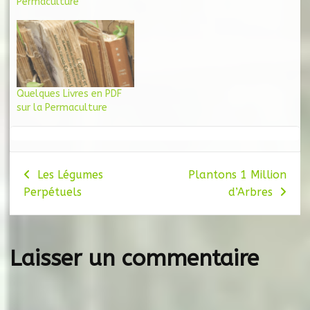
Permaculture
Quelques Livres en PDF
sur la Permaculture
Navigation
Les Légumes
Plantons 1 Million
Perpétuels
d’Arbres
de
l’article
Laisser un commentaire