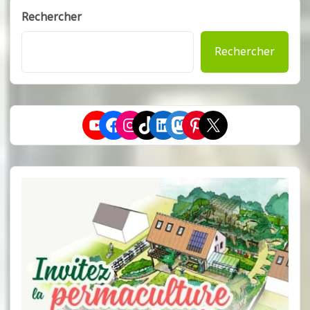
Rechercher
Rechercher
YouTube
Facebook
Instagram
TikTok
LinkedIn
Mastodon
Pinterest
X