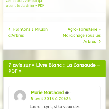
Ces petits Animaux qui
aident le Jardinier – PDF
Navigation
Plantons 1 Million
Agro-Foresterie –
d’Arbres
Maraichage sous les
de
Arbres
l’article
7 avis sur «
Livre Blanc : La Consoude –
PDF
»
Marie Marchand
dit :
5 avril 2015 à 20h24
Laure , cyril, si tu veux des