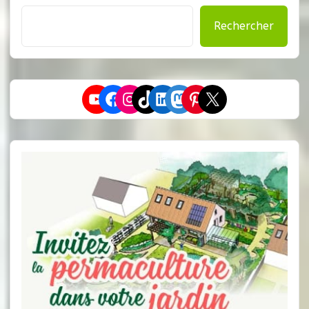
Rechercher
YouTube
Facebook
Instagram
TikTok
LinkedIn
Mastodon
Pinterest
X