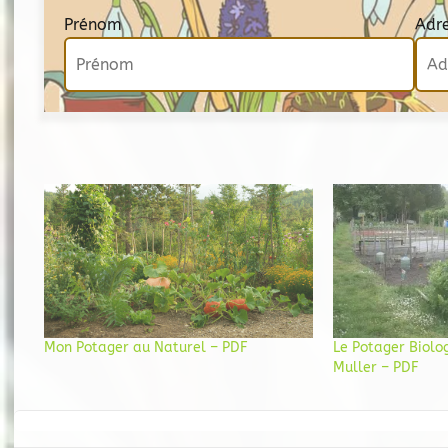
Prénom
Adr
Mon Potager au Naturel – PDF
Le Potager Biol
Muller – PDF