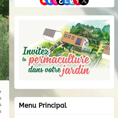
YouTube
Facebook
Instagram
TikTok
LinkedIn
Mastodon
Pinterest
X
e
s
Menu Principal
s
s