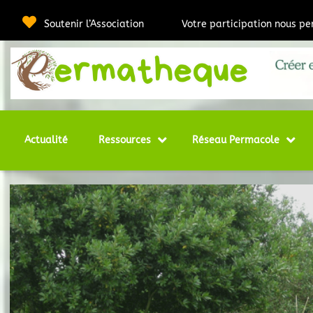
Passer
au
Soutenir l’Association
Votre participation nous p
contenu
Webmédia e
Per
Actualité
Ressources
Réseau Permacole