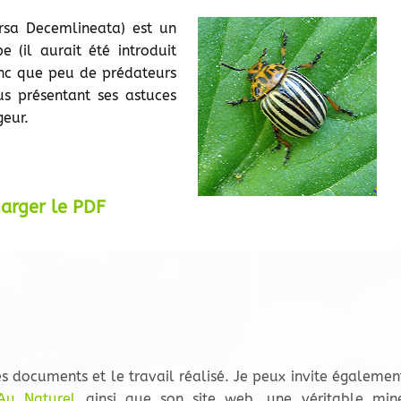
arsa Decemlineata) est un
e (il aurait été introduit
onc que peu de prédateurs
us présentant ses astuces
geur.
harger le PDF
s documents et le travail réalisé. Je peux invite égalemen
Au Naturel
ainsi que son site web, une véritable min