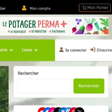
lier
Mon compte
airie
L’asso
Se connecter
S’inscrire
Rechercher
Rechercher