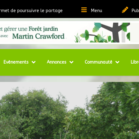
ermet de poursuivre le partage
Menu
Pub
t Ressources sur la Permaculture
matheque
Evènements
Annonces
Communauté
Libr