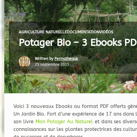
AGRICULTURE NATURELLE
DOCUMENTATION
VIDÉOS
Potager Bio – 3 Ebooks PD
Written by
Permatheque
25 septembre 2015
Voici 3 nouveaux Ebooks au format PDF offerts gén
Un Jardin Bio. Fort d’une expérience de 17 ans dans
son livre
Mon Potager Au Naturel
et dans ses diver
connaissances sur les plantes protectrices des cultur
de pucerons et de doryphores.