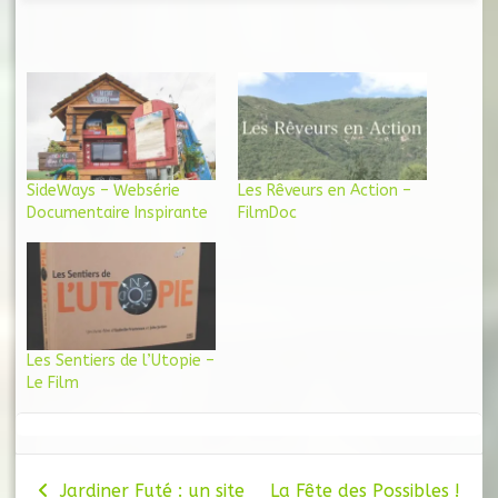
SideWays – Websérie
Les Rêveurs en Action –
Documentaire Inspirante
FilmDoc
Les Sentiers de l’Utopie –
Le Film
Navigation
Jardiner Futé : un site
La Fête des Possibles !