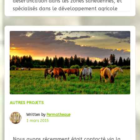
désertification dans les zones sahéliennes, et
spécialisés dans le développement agricole
lance un projet pour soutenir Bourba, un
village du Burkina Faso. Les habitants de ce
village, dont la région subit une longue
période de sécheresse chaque année, compte
sur le stockage
AUTRES PROJETS
Written by
Permatheque
1 mars 2015
Nous avons récemment était contacté via la