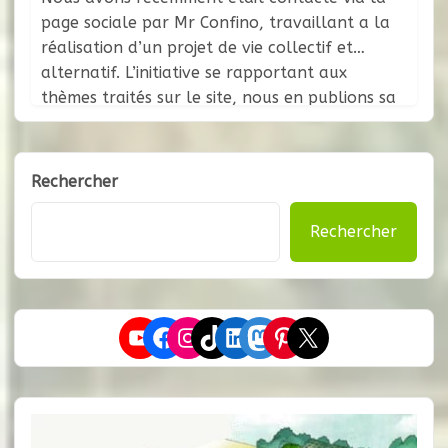
page sociale par Mr Confino, travaillant a la
réalisation d’un projet de vie collectif et
alternatif. L’initiative se rapportant aux
thèmes traités sur le site, nous en publions sa
lettre de présentation : Bonjour, Je m’appelle
Gérard Confino, président de l’association «
Une Autre Vie ». Comme
Rechercher
Rechercher
YouTube
Facebook
Instagram
TikTok
LinkedIn
Mastodon
Pinterest
X