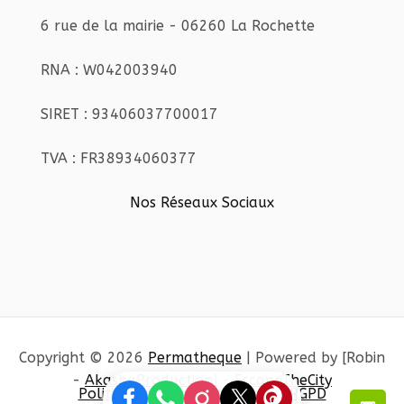
6 rue de la mairie - 06260 La Rochette
RNA : W042003940
SIRET : 93406037700017
TVA : FR38934060377
Nos Réseaux Sociaux
Copyright © 2026
Permatheque
| Powered by [Robin
-
AkashaProduction
] -
EscapeTheCity
Politique de confidentialité et RGPD