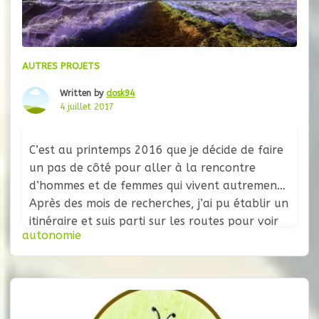
AUTRES PROJETS
Written by
dosk94
4 juillet 2017
C’est au printemps 2016 que je décide de faire
un pas de côté pour aller à la rencontre
d’hommes et de femmes qui vivent autrement.
Après des mois de recherches, j’ai pu établir un
itinéraire et suis parti sur les routes pour voir
autonomie
le monde différemment que sur la toile géante
du web. Ce premier