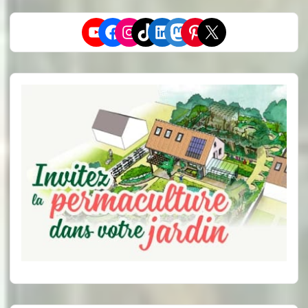
YouTube
Facebook
Instagram
TikTok
LinkedIn
Mastodon
Pinterest
X