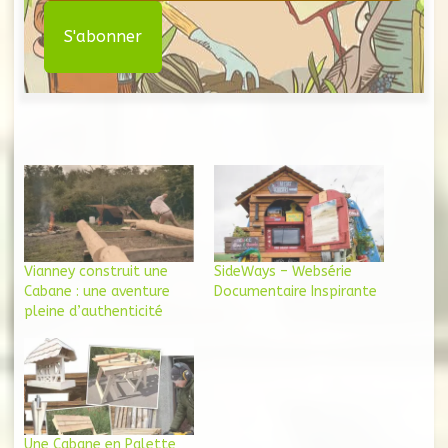
Vianney construit une
SideWays – Websérie
Cabane : une aventure
Documentaire Inspirante
pleine d’authenticité
Une Cabane en Palette