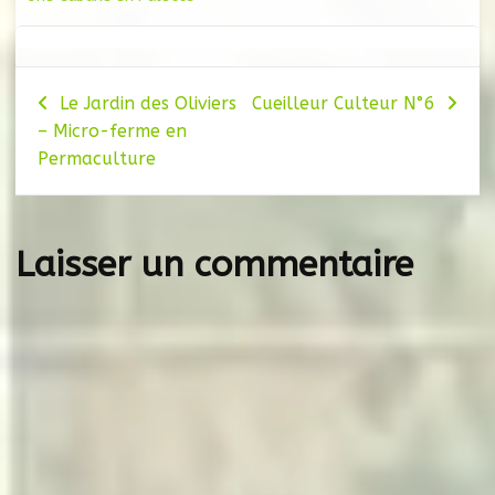
Navigation
Le Jardin des Oliviers
Cueilleur Culteur N°6
– Micro-ferme en
de
Permaculture
l’article
Laisser un commentaire