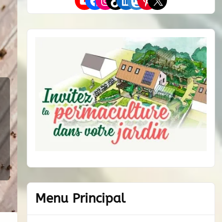
YouTube
Facebook
Instagram
TikTok
LinkedIn
Mastodon
Pinterest
X
Menu Principal