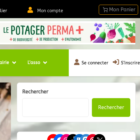
lier
Mon compte
airie
L’asso
Se connecter
S’inscrire
Rechercher
Rechercher