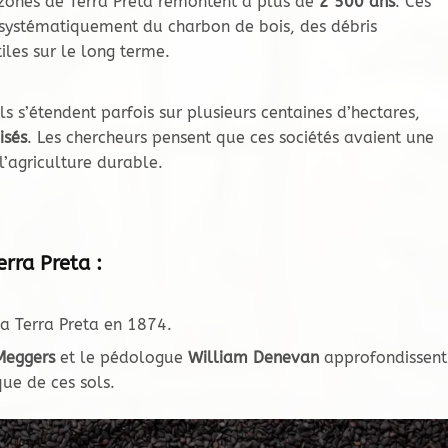
 zones de Terra Preta remontent à plus de
2 500 ans
. Ces
t systématiquement du charbon de bois, des débris
tiles sur le long terme.
 s’étendent parfois sur plusieurs centaines d’hectares,
isés
. Les chercheurs pensent que ces sociétés avaient une
’agriculture durable.
rra Preta :
a Terra Preta en 1874.
Meggers
et le pédologue
William Denevan
approfondissent
que de ces sols.