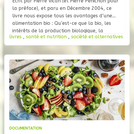
Ecrit par Pierre Vican (et Pierre Pénichon pour
la préface), et paru en Décembre 2004, ce
livre nous expose tous les avantages d’une
alimentation bio : Qu’est-ce que la bio, les
intérêts de la production biologique, la
livres
,
santé et nutrition
,
société et alternatives
pollution industrielle des aliments et ses
conséquences sur la santé, les techniques de
l’agriculture et de l’élevage bio,
DOCUMENTATION