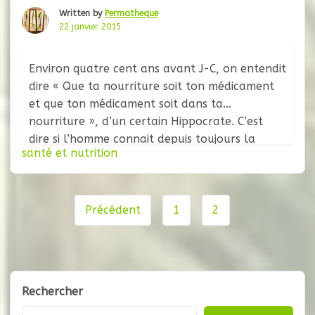
Written by
Permatheque
22 janvier 2015
Environ quatre cent ans avant J-C, on entendit
dire « Que ta nourriture soit ton médicament
et que ton médicament soit dans ta
nourriture », d’un certain Hippocrate. C’est
dire si l’homme connait depuis toujours la
santé et nutrition
relation entre alimentation et santé. De nos
jours pourtant, la majorité d’entre nous en a
perdu toute conscience, ingurgitant des
Navigation
aliments
Précédent
1
2
de
page
Rechercher