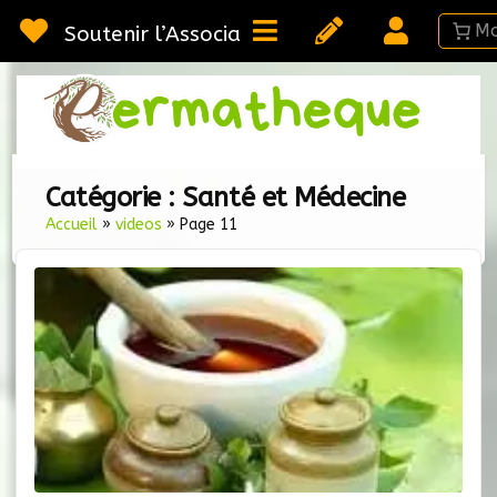
Passer
au
Soutenir l’Association
contenu
Webméd
Per
Ressou
sur la
Permac
Catégorie :
Santé et Médecine
Accueil
»
videos
»
Page 11