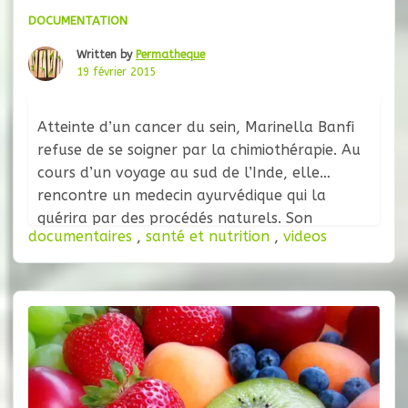
DOCUMENTATION
Written by
Permatheque
19 février 2015
Atteinte d’un cancer du sein, Marinella Banfi
refuse de se soigner par la chimiothérapie. Au
cours d’un voyage au sud de l’Inde, elle
rencontre un medecin ayurvédique qui la
guérira par des procédés naturels. Son
documentaires
,
santé et nutrition
,
videos
médecin Francais, Thomas Tursz, cancerologue
et directeur de l’institut Gustave Roussy,
intrigué par cette science à l’annonce de sa
guérison,