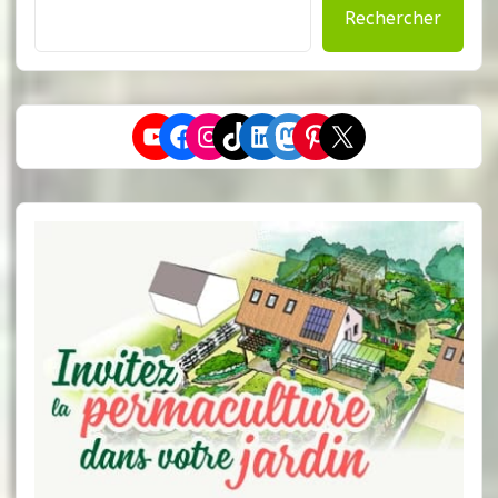
Rechercher
YouTube
Facebook
Instagram
TikTok
LinkedIn
Mastodon
Pinterest
X