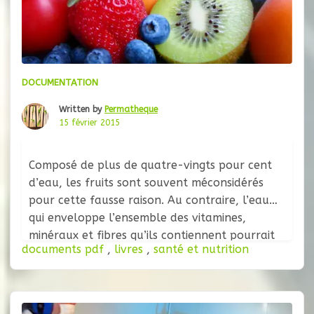
DOCUMENTATION
Written by
Permatheque
15 février 2015
Composé de plus de quatre-vingts pour cent
d’eau, les fruits sont souvent méconsidérés
pour cette fausse raison. Au contraire, l’eau
qui enveloppe l’ensemble des vitamines,
minéraux et fibres qu’ils contiennent pourrait
documents pdf
,
livres
,
santé et nutrition
être comparée à un riche liquide amniotique. Il
faudrait plutôt apprécier cette propriété
aqueuse des fruits, qui permet de les
consommer crus, cuits, séchés,