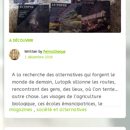
A DÉCOUVRIR
Written by
Permatheque
1 décembre 2016
A la recherche des alternatives qui forgent le
monde de demain, Lutopik sillonne les routes,
rencontrant des gens, des lieux, où l’on tente
autre chose. Les visages de l’agriculture
biologique, ces écoles émancipatrices, le
magazines
,
société et alternatives
nomadisme de nos jours, la résistance par
l’occupation des terres inutilisées, ou encore
les menaces pesant sur lses variétés