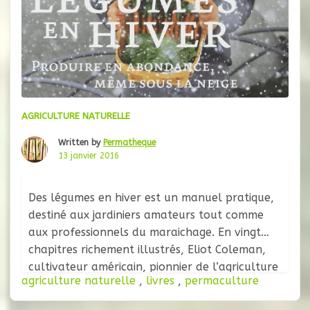
AGRICULTURE NATURELLE
Written by
Permatheque
13 janvier 2016
Des légumes en hiver est un manuel pratique,
destiné aux jardiniers amateurs tout comme
aux professionnels du maraichage. En vingt
chapitres richement illustrés, Eliot Coleman,
cultivateur américain, pionnier de l’agriculture
agriculture naturelle
,
livres
,
permaculture
biologique, dévoile les méthodes qu’il a
développé au cœur de son exploitation de