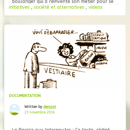
boulanger qui a réinventé son métier pour se
initiatives
,
société et alternatives
,
videos
libérer, d’une forêt comestible, d’une épicerie
participative (et beaucoup plus) qui fonctionne
sans salariés mais grâce à l’énergie
DOCUMENTATION
Written by
denizot
23 novembre 2016
La Parole aux Internautes : Ce texte, rédigé