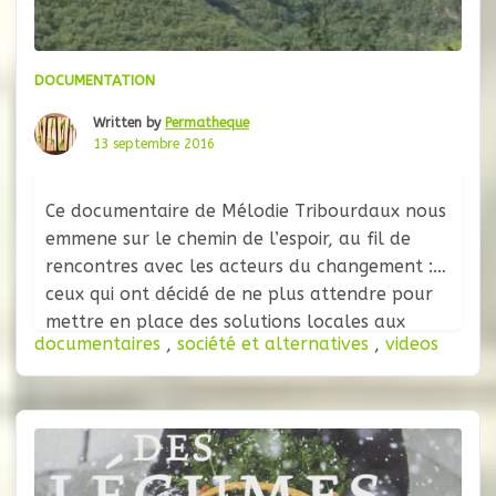
DOCUMENTATION
Written by
Permatheque
13 septembre 2016
Ce documentaire de Mélodie Tribourdaux nous
emmene sur le chemin de l’espoir, au fil de
rencontres avec les acteurs du changement :
ceux qui ont décidé de ne plus attendre pour
mettre en place des solutions locales aux
documentaires
,
société et alternatives
,
videos
problemes de notre époque. De l’AgroEcologie
a l’habitat, en passant par l’alimentation et la
santé, l’energie et