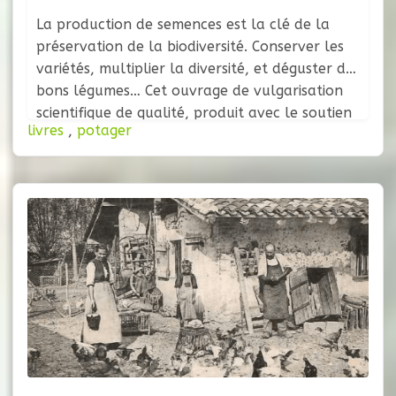
La production de semences est la clé de la
préservation de la biodiversité. Conserver les
variétés, multiplier la diversité, et déguster de
bons légumes… Cet ouvrage de vulgarisation
scientifique de qualité, produit avec le soutien
livres
,
potager
de deux associations reconnues dans le
domaine de la préservation de la biodiversité,
donne les bases de la biologie florale