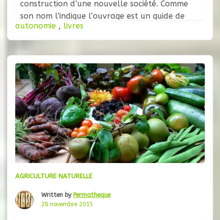
construction d’une nouvelle société. Comme
son nom l’indique l’ouvrage est un guide de
autonomie
,
livres
connaissances permettant de s’orienter vers
l’autonomie alimentaire, énergétique, médicale
et bien plus encore. Complet et savamment
réalisé, il détaille divers savoirs, techniques et
expériences relatives
AGRICULTURE NATURELLE
Written by
Permatheque
28 novembre 2015