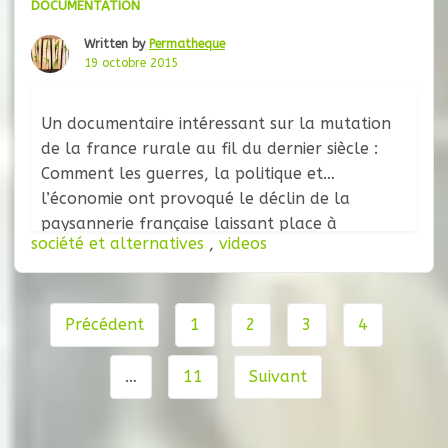
DOCUMENTATION
Written by
Permatheque
19 octobre 2015
Un documentaire intéressant sur la mutation
de la france rurale au fil du dernier siècle :
Comment les guerres, la politique et
l’économie ont provoqué le déclin de la
paysannerie française laissant place à
société et alternatives
,
videos
l’agriculture industrielle. Photographies,
images d’archives et témoignages d’experts à
l’appui, ce documentaire de Francois
Navigation
Lanzenberg retrace les bouleversements vécus
Précédent
1
2
3
4
de
par le
page
…
11
Suivant