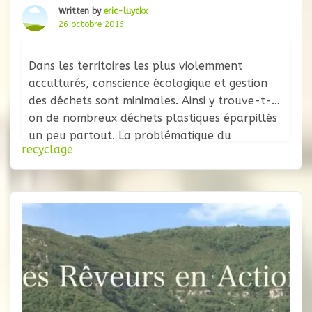
Written by
eric-luyckx
26 octobre 2016
Dans les territoires les plus violemment
acculturés, conscience écologique et gestion
des déchets sont minimales. Ainsi y trouve-t-
on de nombreux déchets plastiques éparpillés
un peu partout. La problématique du
recyclage
plastique pourrait être éradiquée en moins de
3 dans n’importe quel pays du monde en
suivant le processus suivant : 1. Arrêter
l’hémorragie : taxer si lourdement