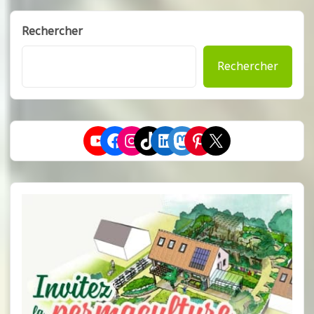
Rechercher
Rechercher
YouTube
Facebook
Instagram
TikTok
LinkedIn
Mastodon
Pinterest
X