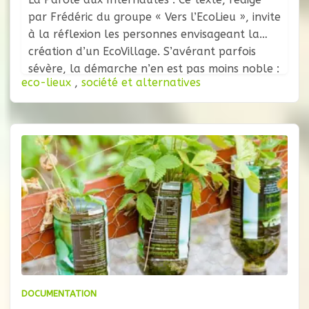
par Frédéric du groupe « Vers l’EcoLieu », invite
à la réflexion les personnes envisageant la
création d’un EcoVillage. S’avérant parfois
sévère, la démarche n’en est pas moins noble :
eco-lieux
,
société et alternatives
pousser les porteurs de projet à se poser les
bonnes questions, et à appréhender chaque
point de la vie
DOCUMENTATION