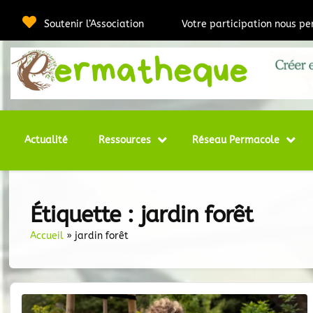
Passer
au
Soutenir l’Association
Votre participation nous p
contenu
Webmédia e
Per
Actualité
Ressources
Réseau Permacole
Étiquette :
jardin forêt
Accueil
»
jardin forêt