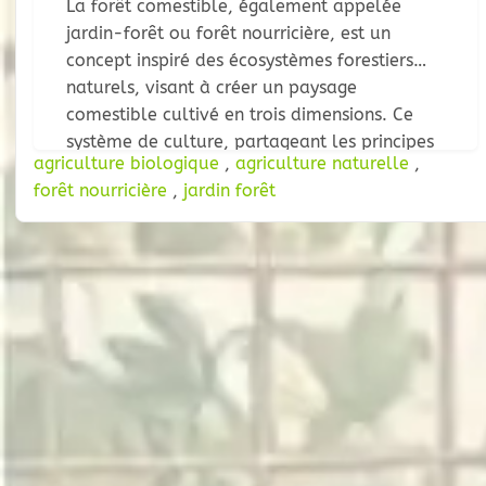
La forêt comestible, également appelée
jardin-forêt ou forêt nourricière, est un
concept inspiré des écosystèmes forestiers
naturels, visant à créer un paysage
comestible cultivé en trois dimensions. Ce
système de culture, partageant les principes
agriculture biologique
,
agriculture naturelle
,
de la permaculture et de l’agroécologie,
forêt nourricière
,
jardin forêt
cherche à établir un environnement
autosuffisant et durable. Tout d’abord… une
brève démonstration en vidéo