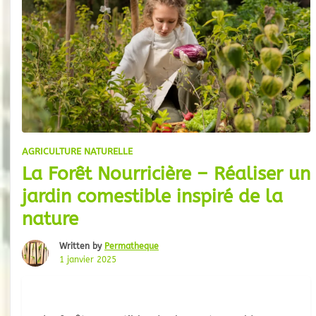
AGRICULTURE NATURELLE
La Forêt Nourricière – Réaliser un
jardin comestible inspiré de la
nature
Written by
Permatheque
1 janvier 2025