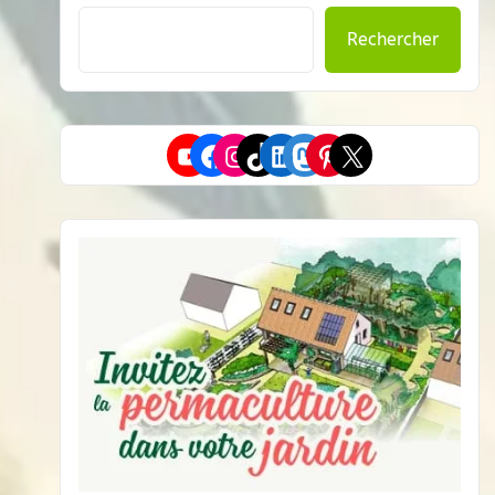
Rechercher
YouTube
Facebook
Instagram
TikTok
LinkedIn
Mastodon
Pinterest
X