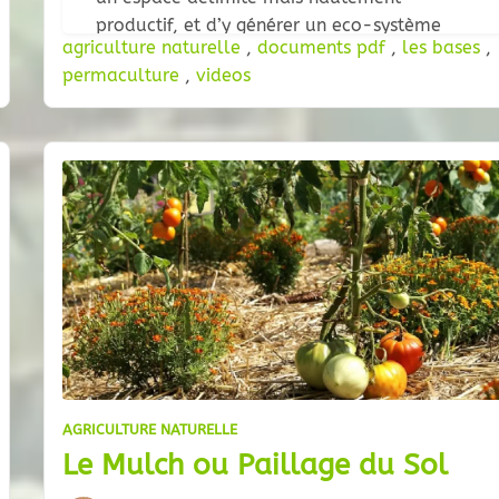
productif, et d’y générer un eco-système
agriculture naturelle
,
documents pdf
,
les bases
,
durable permettant de renouveler les
permaculture
,
videos
cultures sans travail du sol. De plus, la
culture sur butte permet de répondre aux
besoins de
AGRICULTURE NATURELLE
Le Mulch ou Paillage du Sol