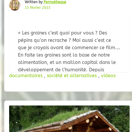
Written by
Permatheque
15 février 2015
« Les graines c’est quoi pour vous ? Des
pépins qu’on recrache ? Moi aussi c’est ce
que je croyais avant de commencer ce film.
En faite les graines sont la base de notre
alimentation, et un maillon capital dans le
développement de l’humanité. Depuis
documentaires
,
société et alternatives
,
videos
12.000 ans les paysans sèment,
sélectionnent et échangent librement leurs
graines.