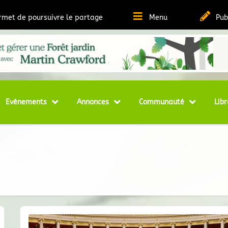
ermet de poursuivre le partage
Menu
Pub
t Ressources sur la Permaculture
matheque
Evènements
Annonces
Communauté
Libr