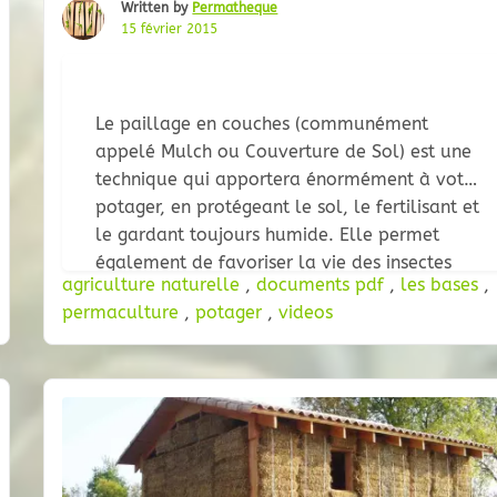
Written by
Permatheque
15 février 2015
Le paillage en couches (communément
appelé Mulch ou Couverture de Sol) est une
technique qui apportera énormément à votre
potager, en protégeant le sol, le fertilisant et
le gardant toujours humide. Elle permet
également de favoriser la vie des insectes
agriculture naturelle
,
documents pdf
,
les bases
,
dans le sol, d’ameublir ce dernier, de
permaculture
,
potager
,
videos
l’assainir et de le protéger de l’érosion. Un