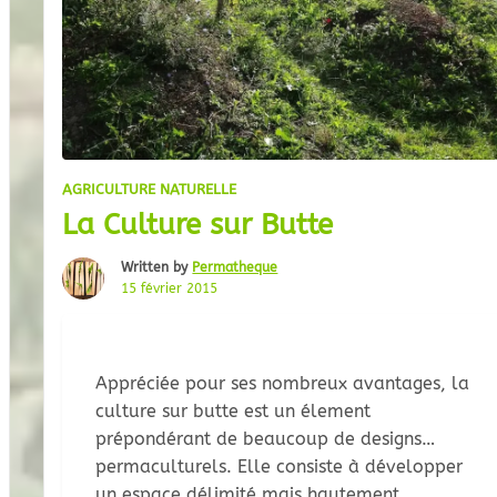
AGRICULTURE NATURELLE
La Culture sur Butte
Written by
Permatheque
15 février 2015
Appréciée pour ses nombreux avantages, la
culture sur butte est un élement
prépondérant de beaucoup de designs
permaculturels. Elle consiste à développer
un espace délimité mais hautement