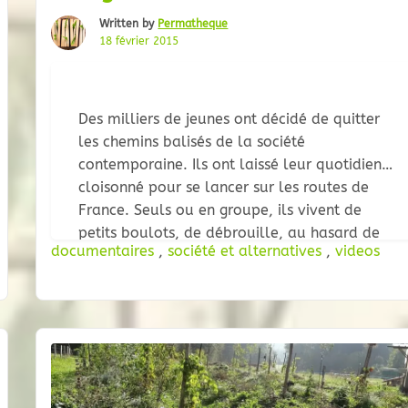
Written by
Permatheque
18 février 2015
Des milliers de jeunes ont décidé de quitter
les chemins balisés de la société
contemporaine. Ils ont laissé leur quotidien
cloisonné pour se lancer sur les routes de
France. Seuls ou en groupe, ils vivent de
petits boulots, de débrouille, au hasard de
documentaires
,
société et alternatives
,
videos
leurs destinations. Aurélia et Saada rêvent
de se rendre en Afrique tandis