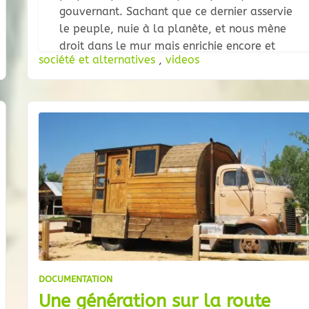
gouvernant. Sachant que ce dernier asservie
le peuple, nuie à la planète, et nous mène
droit dans le mur mais enrichie encore et
société et alternatives
,
videos
toujours tout un groupe de personnes et de
sociétés multinationnales, le constat est fait
DOCUMENTATION
Une génération sur la route