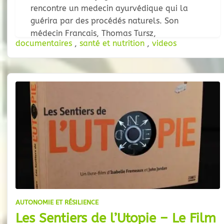
rencontre un medecin ayurvédique qui la
guérira par des procédés naturels. Son
médecin Francais, Thomas Tursz,
documentaires
,
santé et nutrition
,
videos
cancerologue et directeur de l’institut
Gustave Roussy, intrigué par cette science à
l’annonce de sa guérison,
AUTONOMIE ET RÉSILIENCE
Les Sentiers de l’Utopie – Le Film