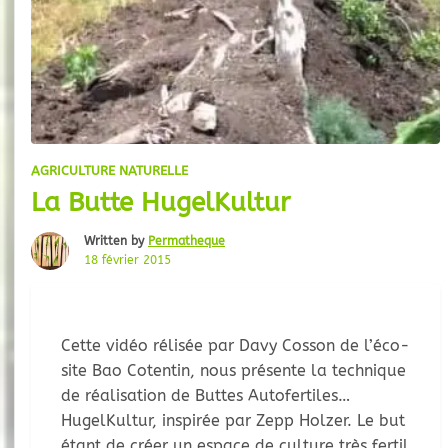
AGRICULTURE NATURELLE
La Butte HugelKultur
Written by
Permatheque
18 février 2015
Cette vidéo rélisée par Davy Cosson de l’éco-
site Bao Cotentin, nous présente la technique
de réalisation de Buttes Autofertiles
HugelKultur, inspirée par Zepp Holzer. Le but
étant de créer un espace de culture très fertil