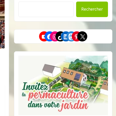
Rechercher
YouTube
Facebook
Instagram
TikTok
LinkedIn
Mastodon
Pinterest
X