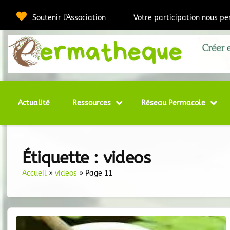
Passer
au
Soutenir l’Association
Votre participation nous p
contenu
Webmédia e
Per
Actualité
Ressources
Réseau Permacole
Étiquette :
videos
Accueil
»
videos
»
Page 11