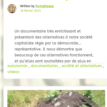
Written by
Permatheque
18 février 2015
Un documentaire très enrichissant et
présentant des alternatives à notre société
capitaliste régie par la démocratie
représentative. Il nous démontre que
beaucoup de ces alternatives fonctionnent,
et qu’elles sont souhaitées par de plus en
autonomie
,
documentaires
,
société et alternatives
,
plus de monde. Le film, réalisé sur un
videos
parcours de 7 mois, nous emmène découvrir
ces endroits où l’on essaye de